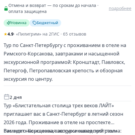
Отмена и возврат — по срокам до начала ·
подробнее
оплата защищена
Новинка
Бюджетный
★
4.9
· «Пилигрим» на 2ГИС · 65 отзывов
Тур по Санкт-Петербургу с проживанием в отеле на
Римского-Корсакова, завтраками и насыщенной
экскурсионной программой: Кронштадт, Павловск,
Петергоф, Петропавловская крепость и обзорная
экскурсия по центру.
2 дня
Тур «Блистательная столица трех веков ЛАЙТ»
приглашает вас в Санкт-Петербург в летний сезон
2026 года. Проживание в отеле на проспекте
Римского-Корсакова, завтраки «шведский стол»
Вас ждет насыщенная экскурсионная программа: