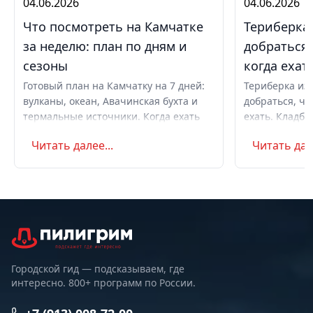
04.06.2026
04.06.2026
Что посмотреть на Камчатке
Териберка 
за неделю: план по дням и
добраться,
сезоны
когда ехат
Готовый план на Камчатку на 7 дней:
Териберка из 
вулканы, океан, Авачинская бухта и
добраться, чт
термальные источники. Когда ехать
ехать. Кладби
летом и в августе, бюджет,
океану, север
Читать далее...
Читать дале
самостоятельно или с туром.
Маршрут на д
Советы по пое
Городской гид — подсказываем, где
интересно. 800+ программ по России.