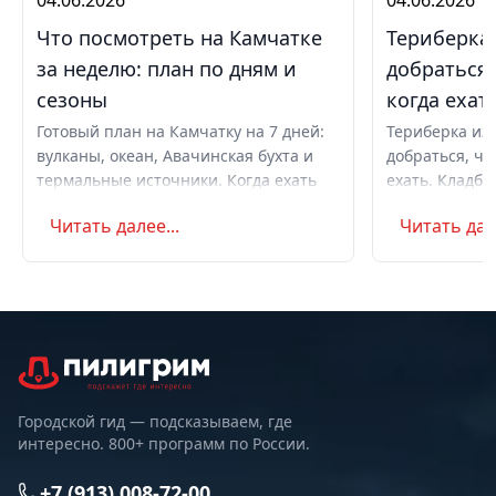
04.06.2026
04.06.2026
Что посмотреть на Камчатке
Териберка 
за неделю: план по дням и
добраться,
сезоны
когда ехат
Готовый план на Камчатку на 7 дней:
Териберка из 
вулканы, океан, Авачинская бухта и
добраться, чт
термальные источники. Когда ехать
ехать. Кладби
летом и в августе, бюджет,
океану, север
Читать далее...
Читать дале
самостоятельно или с туром.
Маршрут на д
Советы по пое
Городской гид — подсказываем, где
интересно. 800+ программ по России.
+7 (913) 008-72-00