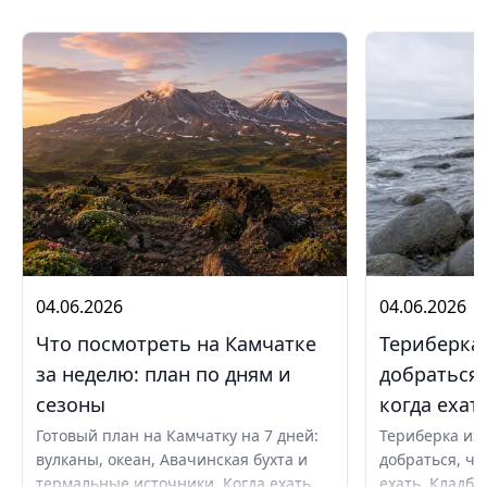
04.06.2026
04.06.2026
Что посмотреть на Камчатке
Териберка 
за неделю: план по дням и
добраться,
сезоны
когда ехат
Готовый план на Камчатку на 7 дней:
Териберка из 
вулканы, океан, Авачинская бухта и
добраться, чт
термальные источники. Когда ехать
ехать. Кладби