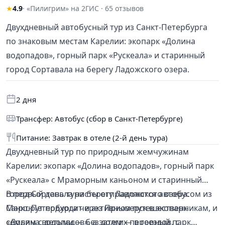
★
4.9
· «Пилигрим» на 2ГИС · 65 отзывов
Двухдневный автобусный тур из Санкт-Петербурга
по знаковым местам Карелии: экопарк «Долина
водопадов», горный парк «Рускеала» и старинный
город Сортавала на берегу Ладожского озера.
2 дня
Трансфер: Автобус (сбор в Санкт-Петербурге)
Питание: Завтрак в отеле (2-й день тура)
Двухдневный тур по природным жемчужинам
Карелии: экопарк «Долина водопадов», горный парк
«Рускеала» с Мраморным каньоном и старинный
город Сортавала на берегу Ладожского озера.
В первый день туристы отправляются автобусом из
Маршрут подходит и активным путешественникам, и
Санкт-Петербурга через Приозерск в экопарк
семьям с детьми — без долгих переездов, с
«Долина водопадов», а затем — в горный парк