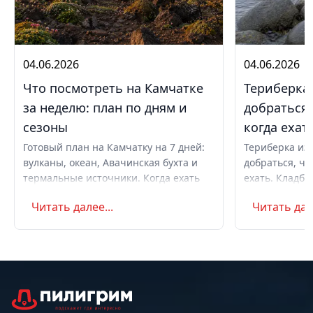
04.06.2026
04.06.2026
Что посмотреть на Камчатке
Териберка 
за неделю: план по дням и
добраться,
сезоны
когда ехат
Готовый план на Камчатку на 7 дней:
Териберка из 
вулканы, океан, Авачинская бухта и
добраться, чт
термальные источники. Когда ехать
ехать. Кладби
летом и в августе, бюджет,
океану, север
Читать далее...
Читать дале
самостоятельно или с туром.
Маршрут на д
Советы по пое