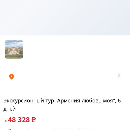
Купить
₽
билеты
48328.4195
Экскурсионный тур "Армения-любовь моя", 6
дней
48 328 ₽
от