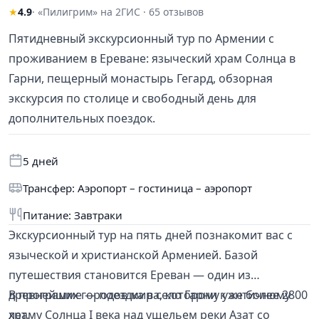
★
4.9
· «Пилигрим» на 2ГИС · 65 отзывов
Пятидневный экскурсионный тур по Армении с
проживанием в Ереване: языческий храм Солнца в
Гарни, пещерный монастырь Гегард, обзорная
экскурсия по столице и свободный день для
дополнительных поездок.
5 дней
Трансфер: Аэропорт – гостиница – аэропорт
Питание: Завтраки
Экскурсионный тур на пять дней познакомит вас с
языческой и христианской Арменией. Базой
путешествия становится Ереван — один из
древнейших городов мира, которому уже более 2800
В программе — поездка в село Гарни к античному
лет.
храму Солнца I века над ущельем реки Азат со