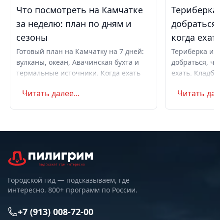
Что посмотреть на Камчатке
Териберка 
за неделю: план по дням и
добраться,
сезоны
когда ехат
Готовый план на Камчатку на 7 дней:
Териберка из 
вулканы, океан, Авачинская бухта и
добраться, чт
термальные источники. Когда ехать
ехать. Кладби
летом и в августе, бюджет,
океану, север
Читать далее...
Читать дале
самостоятельно или с туром.
Маршрут на д
Советы по пое
Городской гид — подсказываем, где
интересно. 800+ программ по России.
+7 (913) 008-72-00