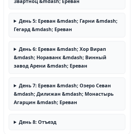
Звартноц &mdash; Ереван
День 5: Ереван &mdash; Гарни &mdash;
Гегард &mdash; Ереван
День 6: Ереван &mdash; Хор Вирап
&mdash; Нораванк &mdash; Винный
завод Арени &mdash; Ереван
День 7: Ереван &mdash; Озеро Севан
&mdash; Дилижан &mdash; Монастырь
Агарцин &mdash; Ереван
День 8: Отъезд