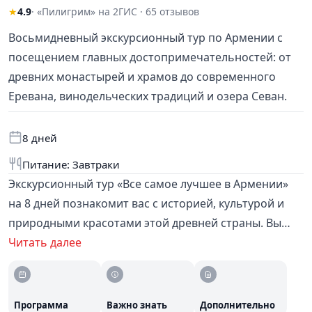
★
4.9
· «Пилигрим» на 2ГИС · 65 отзывов
Восьмидневный экскурсионный тур по Армении с
посещением главных достопримечательностей: от
древних монастырей и храмов до современного
Еревана, винодельческих традиций и озера Севан.
8 дней
Питание: Завтраки
Экскурсионный тур «Все самое лучшее в Армении»
на 8 дней познакомит вас с историей, культурой и
природными красотами этой древней страны. Вы
посетите столицу Ереван, духовный центр
Читать далее
Эчмиадзин, языческий храм Гарни, пещерный
монастырь Гегард, монастырь Хор Вирап у подножия
Арарата, озеро Севан и многое другое. В программу
Программа
Важно знать
Дополнительно