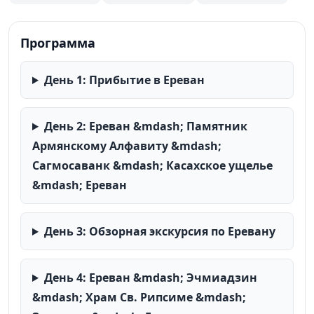
включены дегустации коньяка и вина, а также
обзорные экскурсии с профессиональным гидом.
Программа
День 1: Прибытие в Ереван
День 2: Ереван &mdash; Памятник
Армянскому Алфавиту &mdash;
Сагмосаванк &mdash; Касахское ущелье
&mdash; Ереван
День 3: Обзорная экскурсия по Еревану
День 4: Ереван &mdash; Эчмиадзин
&mdash; Храм Св. Рипсиме &mdash;