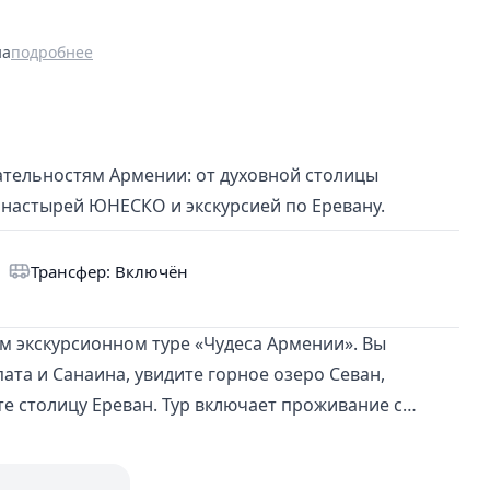
на
подробнее
тельностям Армении: от духовной столицы
онастырей ЮНЕСКО и экскурсией по Еревану.
Трансфер: Включён
ом экскурсионном туре «Чудеса Армении». Вы
ата и Санаина, увидите горное озеро Севан,
е столицу Ереван. Тур включает проживание с
коязычного гида и входные билеты в храм Гарни.