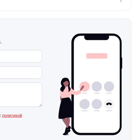
.
 с
политикой