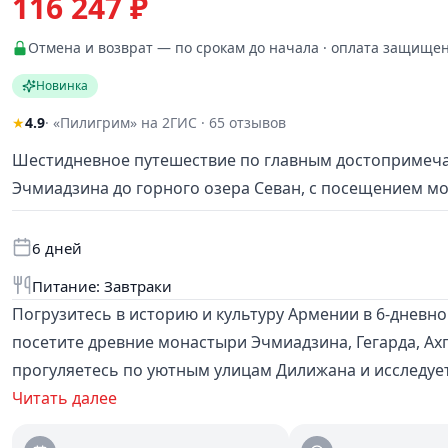
116 247 ₽
Отмена и возврат — по срокам до начала · оплата защище
Новинка
★
4.9
· «Пилигрим» на 2ГИС · 65 отзывов
Шестидневное путешествие по главным достопримеча
Эчмиадзина до горного озера Севан, с посещением м
6 дней
Питание: Завтраки
Погрузитесь в историю и культуру Армении в 6-дневн
посетите древние монастыри Эчмиадзина, Гегарда, Ахп
прогуляетесь по уютным улицам Дилижана и исследует
завтраками, все трансферы по программе, услуги русс
Читать далее