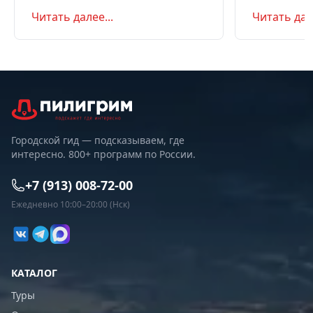
летом и в августе, бюджет,
океану, север
Читать далее...
Читать дале
самостоятельно или с туром.
Маршрут на д
Советы по пое
Городской гид — подсказываем, где
интересно. 800+ программ по России.
+7 (913) 008-72-00
Ежедневно 10:00–20:00 (Нск)
КАТАЛОГ
Туры