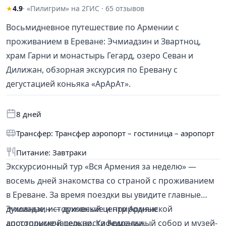
★
4.9
· «Пилигрим» на 2ГИС · 65 отзывов
Восьмидневное путешествие по Армении с
проживанием в Ереване: Эчмиадзин и Звартноц,
храм Гарни и монастырь Гегард, озеро Севан и
Дилижан, обзорная экскурсия по Еревану с
дегустацией коньяка «АрАрАт».
8 дней
Трансфер: Трансфер аэропорт – гостиница – аэропорт
Питание: Завтраки
Экскурсионный тур «Вся Армения за неделю» —
восемь дней знакомства со страной с проживанием
в Ереване. За время поездки вы увидите главные
духовные, исторические и природные
Эчмиадзин — духовный центр Армянской
достопримечательности Армении.
апостольской церкви, Кафедральный собор и музей-