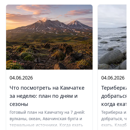
04.06.2026
04.06.2026
Что посмотреть на Камчатке
Териберка 
за неделю: план по дням и
добраться,
сезоны
когда ехат
Готовый план на Камчатку на 7 дней:
Териберка из 
вулканы, океан, Авачинская бухта и
добраться, чт
термальные источники. Когда ехать
ехать. Кладби