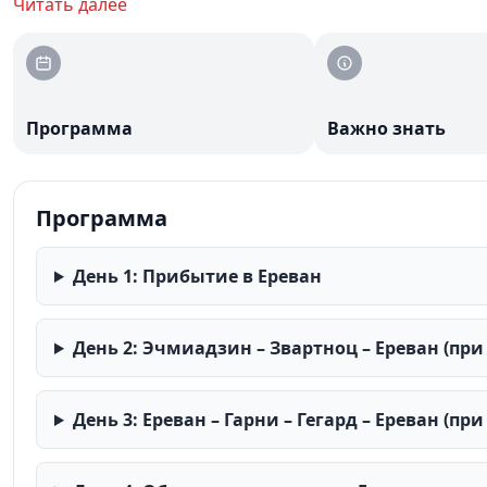
уникальной архитектурой и знаменитым коньячным за
Читать далее
апостольской церкви, увидите руины храма Звартноц,
прогуляетесь по проспектам столицы и насладитесь д
Программа составлена так, чтобы вы максимально пог
традиции этой удивительной страны.
Программа
Важно знать
Программа
День 1: Прибытие в Ереван
День 2: Эчмиадзин – Звартноц – Ереван (при 
День 3: Ереван – Гарни – Гегард – Ереван (при