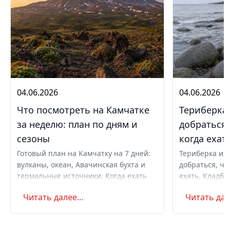
04.06.2026
04.06.2026
Что посмотреть на Камчатке
Териберка 
за неделю: план по дням и
добраться,
сезоны
когда ехат
Готовый план на Камчатку на 7 дней:
Териберка из 
вулканы, океан, Авачинская бухта и
добраться, чт
термальные источники. Когда ехать
ехать. Кладби
летом и в августе, бюджет,
океану, север
Читать далее...
Читать дале
самостоятельно или с туром.
Маршрут на д
Советы по пое