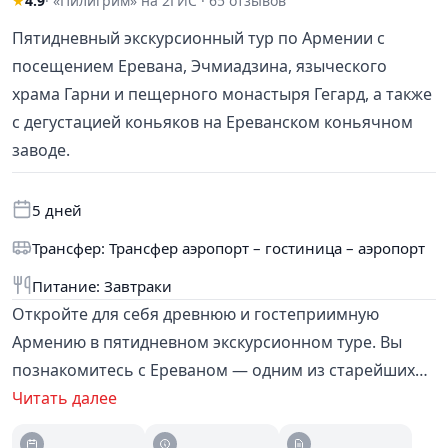
★
4.9
· «Пилигрим» на 2ГИС · 65 отзывов
Пятидневный экскурсионный тур по Армении с
посещением Еревана, Эчмиадзина, языческого
храма Гарни и пещерного монастыря Гегард, а также
с дегустацией коньяков на Ереванском коньячном
заводе.
5 дней
Трансфер: Трансфер аэропорт – гостиница – аэропорт
Питание: Завтраки
Откройте для себя древнюю и гостеприимную
Армению в пятидневном экскурсионном туре. Вы
познакомитесь с Ереваном — одним из старейших
городов мира, увидите духовный центр страны —
Читать далее
Эчмиадзин, посетите уникальные памятники