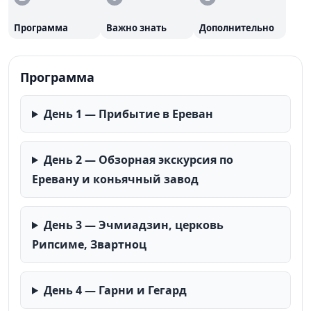
языческой и христианской архитектуры: храм Гарни
и монастырь Гегард. Вас ждет дегустация
Программа
Важно знать
Дополнительно
знаменитых коньяков на Ереванском коньячном
заводе, прогулки по живописным ущельям и
Программа
знакомство с традициями выпечки армянского
лаваша. Программа включает проживание в отеле,
День 1 — Прибытие в Ереван
завтраки, все трансферы и экскурсионное
обслуживание.
День 2 — Обзорная экскурсия по
Еревану и коньячный завод
День 3 — Эчмиадзин, церковь
Рипсиме, Звартноц
День 4 — Гарни и Гегард