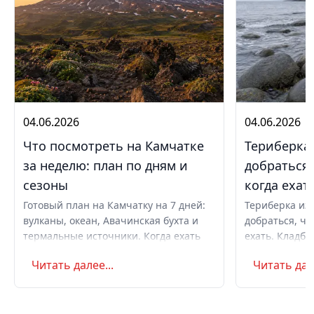
04.06.2026
04.06.2026
Что посмотреть на Камчатке
Териберка 
за неделю: план по дням и
добраться,
сезоны
когда ехат
Готовый план на Камчатку на 7 дней:
Териберка из 
вулканы, океан, Авачинская бухта и
добраться, чт
термальные источники. Когда ехать
ехать. Кладби
летом и в августе, бюджет,
океану, север
Читать далее...
Читать дале
самостоятельно или с туром.
Маршрут на д
Советы по пое