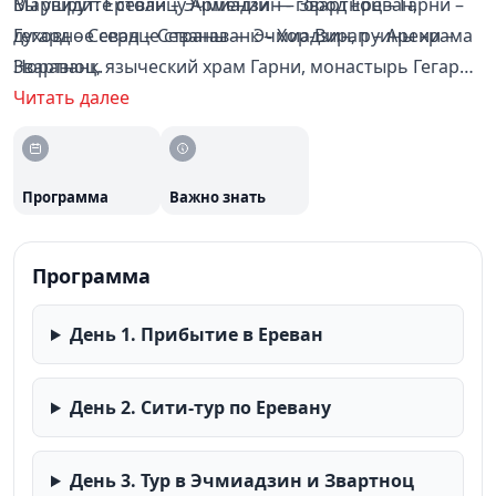
Маршрут: Ереван – Эчмиадзин – Звартноц – Гарни –
Вы увидите столицу Армении — город Ереван,
Гегард – Севан – Севанаванк – Хор-Вирап – Арени –
духовное сердце страны — Эчмиадзин, руины храма
Нораванк.
Звартноц, языческий храм Гарни, монастырь Гегард,
высеченный в скале, озеро Севан с монастырём
Читать далее
Севанаванк, монастырь Хор-Вирап у подножия горы
Арарат, винодельческий регион Арени и монастырь
Нораванк среди красных скал.
Программа
Важно знать
Программа
День 1. Прибытие в Ереван
День 2. Сити-тур по Еревану
День 3. Тур в Эчмиадзин и Звартноц