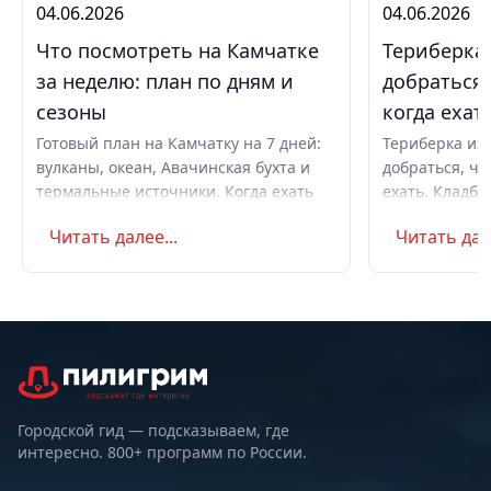
04.06.2026
04.06.2026
Что посмотреть на Камчатке
Териберка 
за неделю: план по дням и
добраться,
сезоны
когда ехат
Готовый план на Камчатку на 7 дней:
Териберка из 
вулканы, океан, Авачинская бухта и
добраться, чт
термальные источники. Когда ехать
ехать. Кладби
летом и в августе, бюджет,
океану, север
Читать далее...
Читать дале
самостоятельно или с туром.
Маршрут на д
Советы по пое
Городской гид — подсказываем, где
интересно. 800+ программ по России.