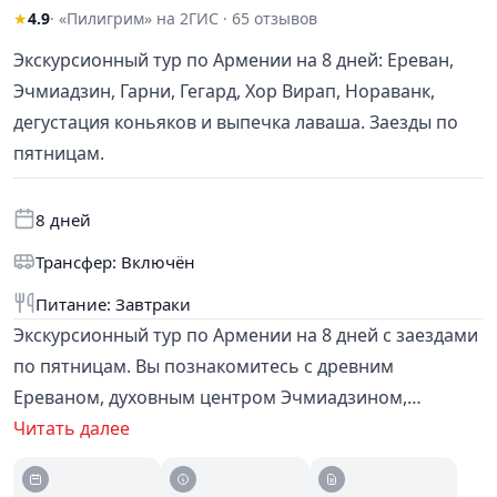
★
4.9
· «Пилигрим» на 2ГИС · 65 отзывов
Экскурсионный тур по Армении на 8 дней: Ереван,
Эчмиадзин, Гарни, Гегард, Хор Вирап, Нораванк,
дегустация коньяков и выпечка лаваша. Заезды по
пятницам.
8 дней
Трансфер: Включён
Питание: Завтраки
Экскурсионный тур по Армении на 8 дней с заездами
по пятницам. Вы познакомитесь с древним
Ереваном, духовным центром Эчмиадзином,
языческим храмом Гарни, пещерным монастырём
Читать далее
Гегард, монастырём Хор Вирап с видом на гору
Арарат и руинами храма Звартноц. Программа