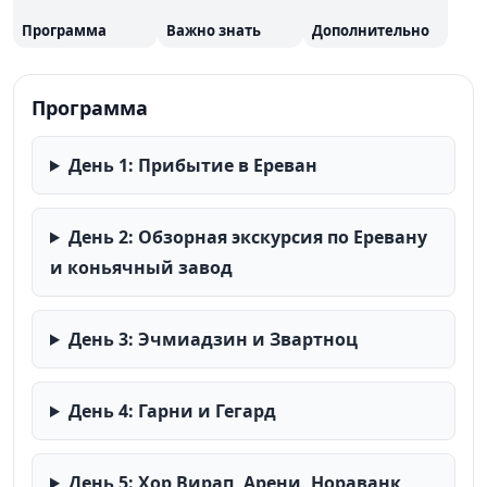
включает дегустацию коньяков на заводе «АрАрАт»,
Программа
Важно знать
Дополнительно
мастер-класс по выпечке лаваша, а также свободные
дни для дополнительных экскурсий. В стоимость
Программа
входят проживание, завтраки, трансферы и услуги
гида.
День 1: Прибытие в Ереван
День 2: Обзорная экскурсия по Еревану
и коньячный завод
День 3: Эчмиадзин и Звартноц
День 4: Гарни и Гегард
День 5: Хор Вирап, Арени, Нораванк