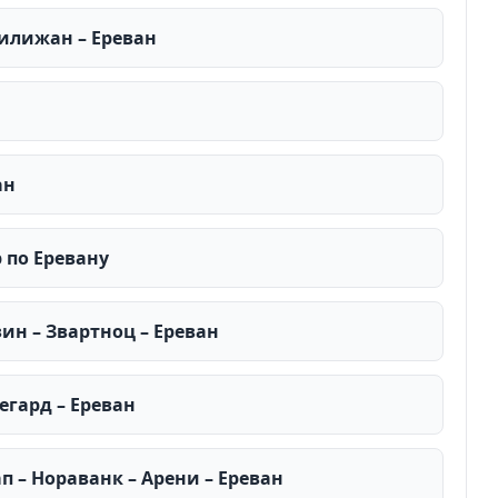
 Дилижан – Ереван
ан
р по Еревану
зин – Звартноц – Ереван
Гегард – Ереван
ап – Нораванк – Арени – Ереван