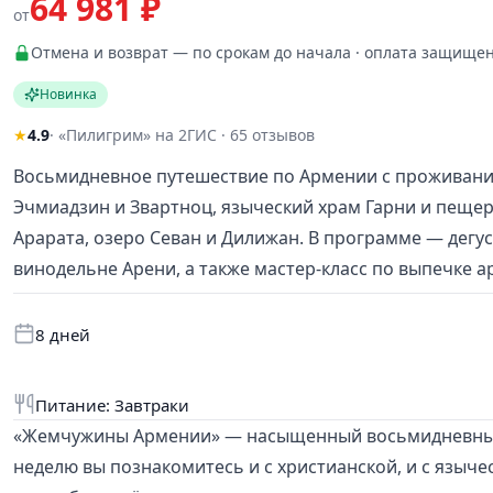
64 981 ₽
от
Отмена и возврат — по срокам до начала · оплата защище
Новинка
★
4.9
· «Пилигрим» на 2ГИС · 65 отзывов
Восьмидневное путешествие по Армении с проживанием
Эчмиадзин и Звартноц, языческий храм Гарни и пеще
Арарата, озеро Севан и Дилижан. В программе — дегу
винодельне Арени, а также мастер-класс по выпечке а
8 дней
Питание: Завтраки
«Жемчужины Армении» — насыщенный восьмидневный 
неделю вы познакомитесь и с христианской, и с языч