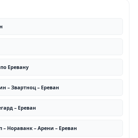
ан
 по Еревану
ин – Звартноц – Ереван
егард – Ереван
п – Нораванк – Арени – Ереван