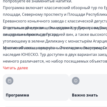
попробуете её знаменитые напитки.
Программа включает классический обзорный тур по Ер
площади, Северному проспекту и Площади Республик
Ереванского коньячного завода с классической дегус
апостольской церкви — Эчмиадзине, у руин храма Зва
Отдельные дни посвящены церкви Хор Вирап с видом 
пещерном монастыре Гегард.
винодельне Арени с дегустацией вин, а также высоко
утопающему в зелени Дилижану с монастырём Агарцин.
армянский лаваш, включённый в список нематериаль
Многие объекты маршрута — Эчмиадзин, Звартноц, Ге
наследия ЮНЕСКО. Тур доступен в двух вариантах заезд
немного различается, но набор посещаемых объектов
Читать далее
Программа
Важно знать