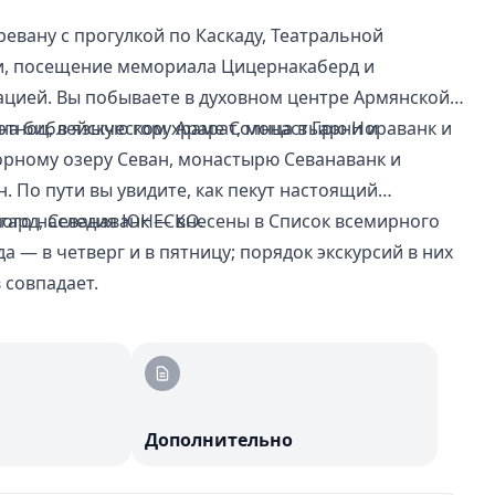
евану с прогулкой по Каскаду, Театральной
и, посещение мемориала Цицернакаберд и
тацией. Вы побываете в духовном центре Армянской
ртноц, в языческом храме Солнца в Гарни и
на библейскую гору Арарат, монастырю Нораванк и
горному озеру Севан, монастырю Севанаванк и
 По пути вы увидите, как пекут настоящий
ного наследия ЮНЕСКО.
гард, Севанаванк — внесены в Список всемирного
а — в четверг и в пятницу; порядок экскурсий в них
 совпадает.
Дополнительно