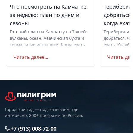
Что посмотреть на Камчатке
Териберка 
за неделю: план по дням и
добраться,
сезоны
когда ехат
Готовый план на Камчатку на 7 дней:
Териберка из 
вулканы, океан, Авачинская бухта и
добраться, чт
термальные источники. Когда ехать
ехать. Кладби
летом и в августе, бюджет,
океану, север
Читать далее...
Читать дале
самостоятельно или с туром.
Маршрут на д
Советы по пое
Городской гид — подсказываем, где
интересно. 800+ программ по России.
+7 (913) 008-72-00