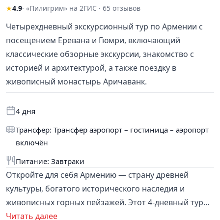
★
4.9
· «Пилигрим» на 2ГИС · 65 отзывов
Четырехдневный экскурсионный тур по Армении с
посещением Еревана и Гюмри, включающий
классические обзорные экскурсии, знакомство с
историей и архитектурой, а также поездку в
живописный монастырь Аричаванк.
4 дня
Трансфер: Трансфер аэропорт – гостиница – аэропорт
включён
Питание: Завтраки
Откройте для себя Армению — страну древней
культуры, богатого исторического наследия и
живописных горных пейзажей. Этот 4-дневный тур
познакомит вас с двумя главными городами:
Читать далее