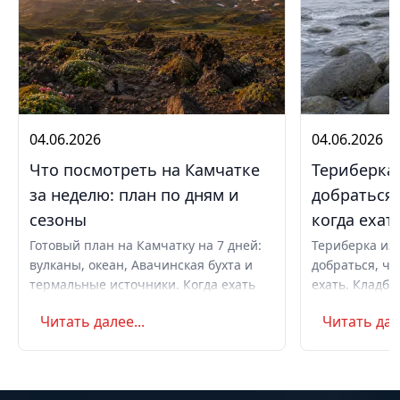
04.06.2026
04.06.2026
Что посмотреть на Камчатке
Териберка 
за неделю: план по дням и
добраться,
сезоны
когда ехат
Готовый план на Камчатку на 7 дней:
Териберка из 
вулканы, океан, Авачинская бухта и
добраться, чт
термальные источники. Когда ехать
ехать. Кладби
летом и в августе, бюджет,
океану, север
Читать далее...
Читать дале
самостоятельно или с туром.
Маршрут на д
Советы по пое