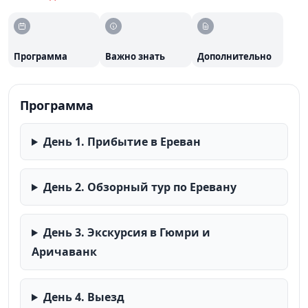
величественным Ереваном и колоритным Гюмри. Вас
ждут насыщенные экскурсии, посещение сакральных
мест и уникальных архитектурных памятников.
Программа
Важно знать
Дополнительно
Программа составлена так, чтобы вы увидели самое
сокровенное и прочувствовали дух этой древней
Программа
земли.
День 1. Прибытие в Ереван
День 2. Обзорный тур по Еревану
День 3. Экскурсия в Гюмри и
Аричаванк
День 4. Выезд