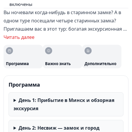
включены
Вы ночевали когда-нибудь в старинном замке? А в
одном туре посещали четыре старинных замка?
Приглашаем вас в этот тур: богатая экскурсионная и
развлекательная программа включает осмотр
Читать далее
Минска, посещение замков Мир и Несвиж (объекты
ЮНЕСКО), величественного замка в Лиде и руин
древнего замка в Новогрудке. Вас ждёт ночь на
Программа
Важно знать
Дополнительно
территории замка XVI века! В стоимость уже всё
включено: встреча у вагона, трансфер, раннее
Программа
заселение, входные билеты, завтраки «шведский
стол», обеды, посещение аквапарка. Проживание —
День 1: Прибытие в Минск и обзорная
в лучших гостиницах Минска.
экскурсия
День 2: Несвиж — замок и город