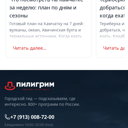
за неделю: план по дням и
добраться,
сезоны
когда ехат
Готовый план на Камчатку на 7 дней:
Териберка из 
вулканы, океан, Авачинская бухта и
добраться, чт
термальные источники. Когда ехать
ехать. Кладби
летом и в августе, бюджет,
океану, север
Читать далее...
Читать дале
самостоятельно или с туром.
Маршрут на д
Советы по пое
Городской гид — подсказываем, где
интересно. 800+ программ по России.
+7 (913) 008-72-00
Ежедневно 10:00–20:00 (Нск)