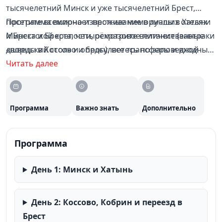
тысячелетний Минск и уже тысячелетний Брест,
посетите всемирно известные мемориалы в Хатыни
Программа включает проживание в лучших отелях
и Брестской крепости, осмотрите величественные
Минска и Бреста, четырёхразовое питание (завтраки
дворцы в Коссово и прогуляетесь по заповедной
«шведский стол» и обеды), все трансферы и входные
Беловежской пуще.
билеты в музеи — вам не нужно доплачивать за
Читать далее
дополнительные услуги. Тур доступен с 13 мая 2026
года.
Программа
Важно знать
Дополнительно
Программа
День 1: Минск и Хатынь
День 2: Коссово, Кобрин и переезд в
Брест