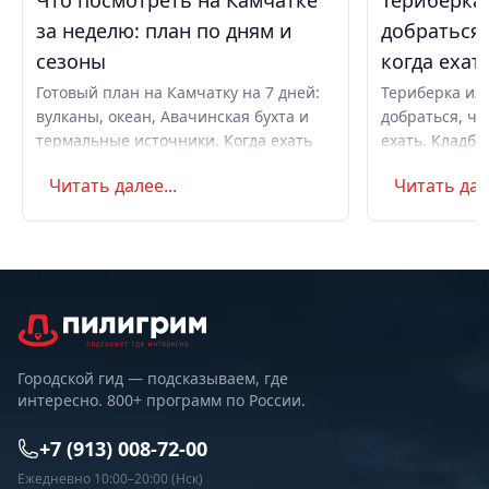
Что посмотреть на Камчатке
Териберка 
за неделю: план по дням и
добраться,
сезоны
когда ехат
Готовый план на Камчатку на 7 дней:
Териберка из 
вулканы, океан, Авачинская бухта и
добраться, чт
термальные источники. Когда ехать
ехать. Кладби
летом и в августе, бюджет,
океану, север
Читать далее...
Читать дале
самостоятельно или с туром.
Маршрут на д
Советы по пое
Городской гид — подсказываем, где
интересно. 800+ программ по России.
+7 (913) 008-72-00
Ежедневно 10:00–20:00 (Нск)