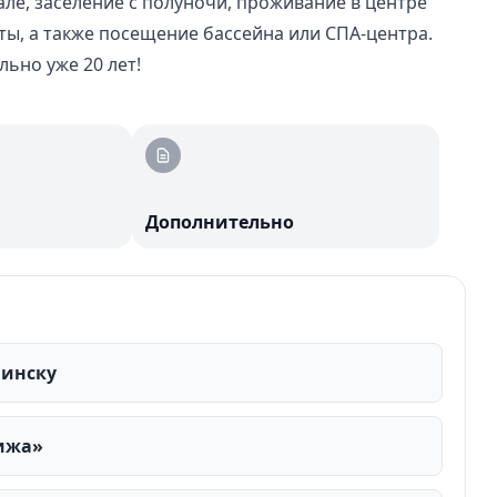
але, заселение с полуночи, проживание в центре
ты, а также посещение бассейна или СПА-центра.
ьно уже 20 лет!
Дополнительно
Минску
вижа»