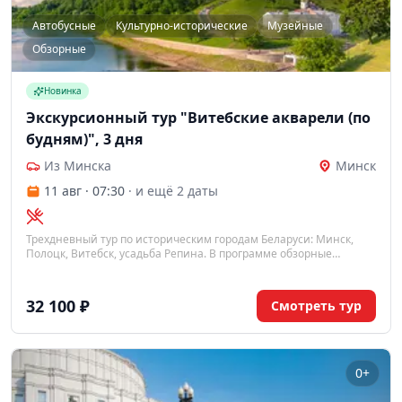
Автобусные
Культурно-исторические
Музейные
Обзорные
Новинка
Экскурсионный тур "Витебские акварели (по
будням)", 3 дня
Из Минска
Минск
11 авг · 07:30
· и ещё 2 даты
Трехдневный тур по историческим городам Беларуси: Минск,
Полоцк, Витебск, усадьба Репина. В программе обзорные
экскурсии, посещение музеев, монастырей, концерт органной
музыки.
32 100 ₽
Смотреть тур
0+