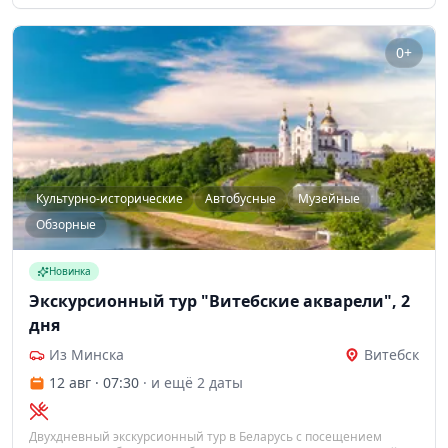
0+
Культурно-исторические
Автобусные
Музейные
Обзорные
Новинка
Экскурсионный тур "Витебские акварели", 2
дня
Из Минска
Витебск
12 авг · 07:30
· и ещё 2 даты
Двухдневный экскурсионный тур в Беларусь с посещением