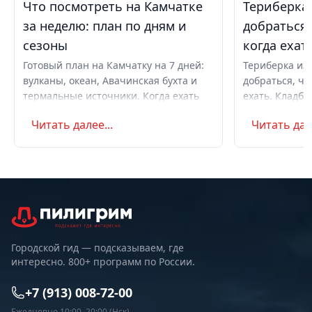
Что посмотреть на Камчатке
Териберка 
за неделю: план по дням и
добраться,
сезоны
когда ехат
Готовый план на Камчатку на 7 дней:
Териберка из 
вулканы, океан, Авачинская бухта и
добраться, чт
термальные источники. Когда ехать
ехать. Кладби
летом и в августе, бюджет,
океану, север
Читать далее...
Читать дале
самостоятельно или с туром.
Маршрут на д
Советы по пое
Городской гид — подсказываем, где
интересно. 800+ программ по России.
+7 (913) 008-72-00
Ежедневно 10:00–20:00 (Нск)