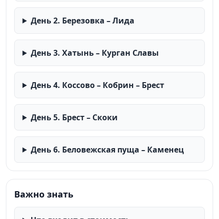
дегустации. В Минске вы будете жить в лучших
гостиницах «БЕЛАРУСЬ»*** (с бассейном) и
День 2. Березовка – Лида
«ВИКТОРИЯ И СПА»**** (СПА-центр с бассейном),
расположенных в самом красивом месте в центре. В
День 3. Хатынь – Курган Славы
Бресте – в уютной гостинице «ВЕСТА»*** в центре
города и в современной гостинице «ХЭМПТОН БАЙ
День 4. Коссово – Кобрин – Брест
ХИЛТОН»***.
День 5. Брест – Скоки
День 6. Беловежская пуща – Каменец
Важно знать