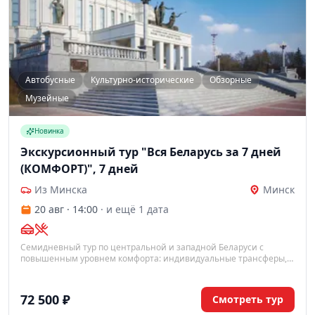
Автобусные
Культурно-исторические
Обзорные
Музейные
Новинка
Экскурсионный тур "Вся Беларусь за 7 дней
(КОМФОРТ)", 7 дней
Из Минска
Минск
20 авг · 14:00
· и ещё 1 дата
Семидневный тур по центральной и западной Беларуси с
повышенным уровнем комфорта: индивидуальные трансферы,
проживание в отелях 4*, разнообразные экскурсии и обеды.
Идеальный вариант для знакомства с Беларусью в удобном
формате.
72 500 ₽
Смотреть тур