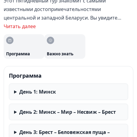
Этот пятидневный тур знакомит с самыми
известными достопримечательностями
центральной и западной Беларуси. Вы увидите
столичный Минск, величественные замки в Мире и
Читать далее
Несвиже, героическую Брестскую крепость,
легендарную Беловежскую пущу и королевский
город Гродно. Программа также включает
Программа
Важно знать
готический Лидский замок и древний Новогрудок.
Маршрут расскажет истории этих мест и позволит
Программа
прикоснуться к разным граням белорусской
культуры. Тур идеально подходит для первого
День 1: Минск
знакомства с Беларусью.
День 2: Минск – Мир – Несвиж – Брест
День 3: Брест – Беловежская пуща –