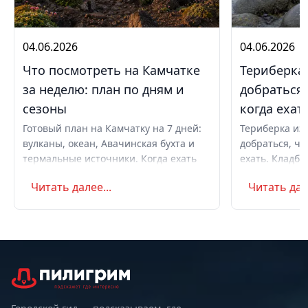
04.06.2026
04.06.2026
Что посмотреть на Камчатке
Териберка 
за неделю: план по дням и
добраться,
сезоны
когда ехат
Готовый план на Камчатку на 7 дней:
Териберка из 
вулканы, океан, Авачинская бухта и
добраться, чт
термальные источники. Когда ехать
ехать. Кладби
летом и в августе, бюджет,
океану, север
Читать далее...
Читать дале
самостоятельно или с туром.
Маршрут на д
Советы по пое