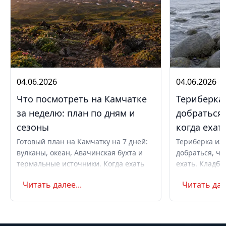
04.06.2026
04.06.2026
Что посмотреть на Камчатке
Териберка 
за неделю: план по дням и
добраться,
сезоны
когда ехат
Готовый план на Камчатку на 7 дней:
Териберка из 
вулканы, океан, Авачинская бухта и
добраться, чт
термальные источники. Когда ехать
ехать. Кладби
летом и в августе, бюджет,
океану, север
Читать далее...
Читать дале
самостоятельно или с туром.
Маршрут на д
Советы по пое