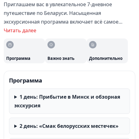
Приглашаем вас в увлекательное 7-дневное
путешествие по Беларуси. Насыщенная
экскурсионная программа включает всё самое
интересное: от обзорной экскурсии по Минску до
Читать далее
посещения величественных замков Мир и Несвиж,
усадьбы Огинского, музея «Дудутки» и многих других
достопримечательностей. Все входные билеты,
Программа
Важно знать
Дополнительно
ежедневные обеды, завтраки «шведский стол» и даже
купание в аквапарке уже включены в стоимость.
Программа
Комфортабельное проживание в центре Минска в
отелях 3***** или 4***** с бассейном и спа. Вас
1 день: Прибытие в Минск и обзорная
ждут дегустации местных продуктов, анимационные
экскурсия
программы и незабываемые впечатления.
2 день: «Смак белорусских местечек»