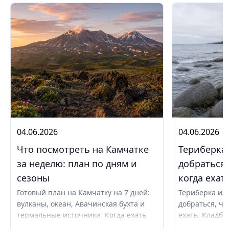
04.06.2026
04.06.2026
Что посмотреть на Камчатке
Териберка 
за неделю: план по дням и
добраться,
сезоны
когда ехат
Готовый план на Камчатку на 7 дней:
Териберка из 
вулканы, океан, Авачинская бухта и
добраться, чт
термальные источники. Когда ехать
ехать. Кладби
летом и в августе, бюджет,
океану, север