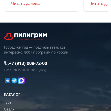
Читать далее...
Читать дале
самостоятельно или с туром.
Маршрут на д
Советы по пое
Городской гид — подсказываем, где
интересно. 800+ программ по России.
+7 (913) 008-72-00
Ежедневно 10:00–20:00 (Нск)
КАТАЛОГ
Туры
Отели