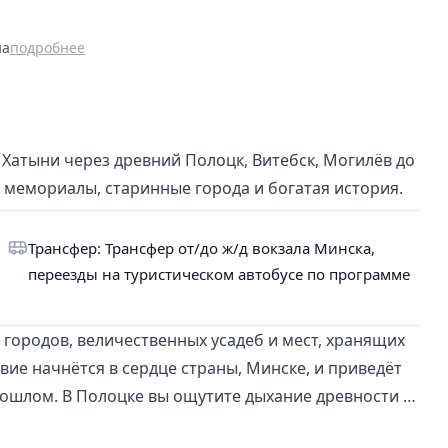
на
подробнее
 Хатыни через древний Полоцк, Витебск, Могилёв до
, мемориалы, старинные города и богатая история.
Трансфер: Трансфер от/до ж/д вокзала Минска,
переезды на туристическом автобусе по программе
 городов, величественных усадеб и мест, хранящих
вие начнётся в сердце страны, Минске, и приведёт
рошлом. В Полоцке вы ощутите дыхание древности у
наследием Марка Шагала. Через Оршу и могучий