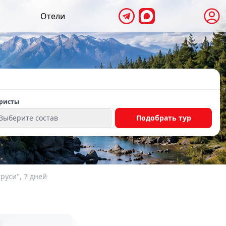
Отели
ристы
Выберите состав
Подобрать тур
руси", 7 дней