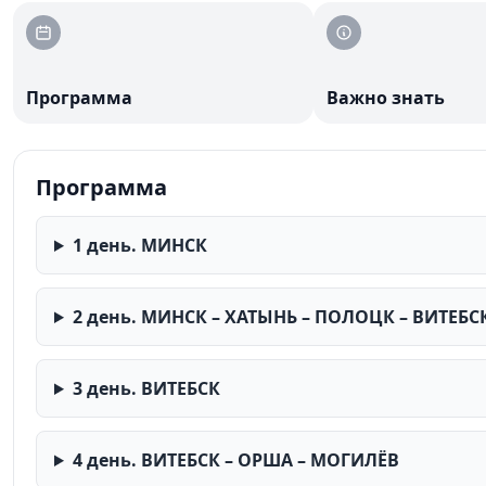
Могилёв путь ведёт к дворцовой роскоши Жиличей и р
вас встретят элегантные залы Румянцевых и Паскевиче
веков. Завершится этот насыщенный маршрут в Минске
воспоминания о путешествии по её восточным жемчу
Программа
Важно знать
Программа
1 день. МИНСК
2 день. МИНСК – ХАТЫНЬ – ПОЛОЦК – ВИТЕБС
3 день. ВИТЕБСК
4 день. ВИТЕБСК – ОРША – МОГИЛЁВ