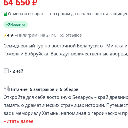
64 650 ₽
Отмена и возврат — по срокам до начала · оплата защище
Новинка
★
4.9
· «Пилигрим» на 2ГИС · 65 отзывов
Семидневный тур по восточной Беларуси: от Минска и
Гомеля и Бобруйска. Вас ждут величественные дворцы
7 дней
Питание: 6 завтраков и 6 обедов
Откройте для себя восточную Беларусь – край древних
память о драматических страницах истории. Путешест
вас к мемориалу Хатынь, напоминая о героическом п
стен Софийского собора, а в Витебске вдохновитесь 
Читать далее