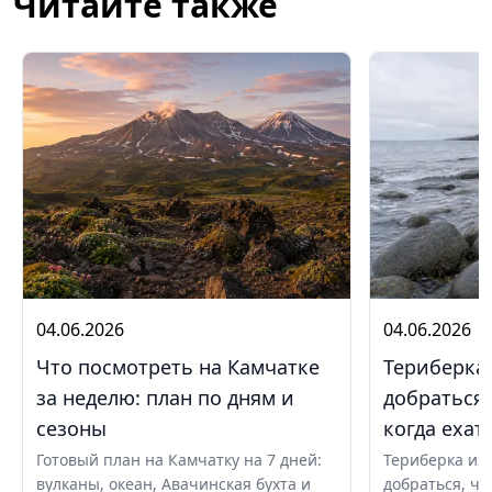
Читайте также
04.06.2026
04.06.2026
Что посмотреть на Камчатке
Териберка 
за неделю: план по дням и
добраться,
сезоны
когда ехат
Готовый план на Камчатку на 7 дней:
Териберка из 
вулканы, океан, Авачинская бухта и
добраться, чт