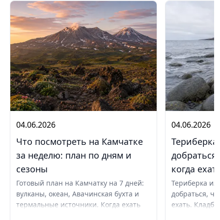
04.06.2026
04.06.2026
Что посмотреть на Камчатке
Териберка 
за неделю: план по дням и
добраться,
сезоны
когда ехат
Готовый план на Камчатку на 7 дней:
Териберка из 
вулканы, океан, Авачинская бухта и
добраться, чт
термальные источники. Когда ехать
ехать. Кладби
летом и в августе, бюджет,
океану, север