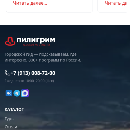
Читать далее...
Читать дале
самостоятельно или с туром.
Маршрут на д
Советы по пое
Городской гид — подсказываем, где
интересно. 800+ программ по России.
+7 (913) 008-72-00
Ежедневно 10:00–20:00 (Нск)
КАТАЛОГ
Туры
Отели