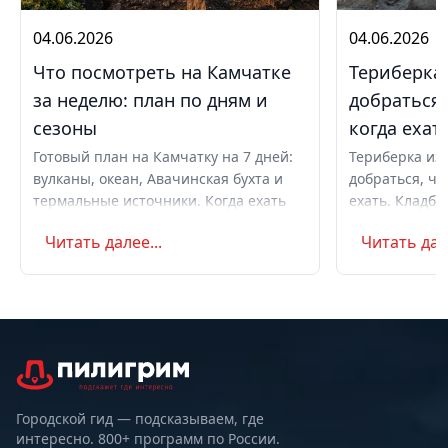
04.06.2026
04.06.2026
Что посмотреть на Камчатке
Териберка 
за неделю: план по дням и
добраться,
сезоны
когда ехат
Готовый план на Камчатку на 7 дней:
Териберка из 
вулканы, океан, Авачинская бухта и
добраться, чт
термальные источники. Когда ехать
ехать. Кладби
летом и в августе, бюджет,
океану, север
Читать далее...
Читать дале
самостоятельно или с туром.
Маршрут на д
Советы по пое
Городской гид — подсказываем, где
интересно. 800+ программ по России.