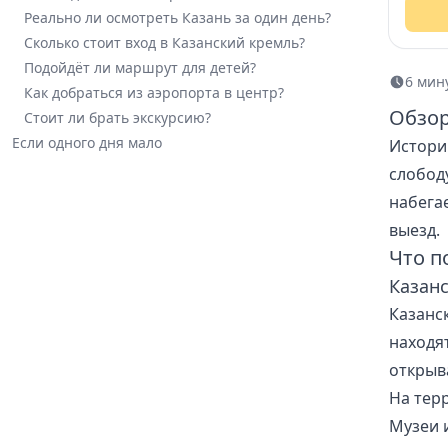
Реально ли осмотреть Казань за один день?
други
включ
Сколько стоит вход в Казанский кремль?
экску
Подойдёт ли маршрут для детей?
6 мин
Как добраться из аэропорта в центр?
Обзор
Стоит ли брать экскурсию?
Если одного дня мало
Истори
слобод
набега
выезд.
Что п
Казан
Казанс
находя
открыв
На тер
Музеи 