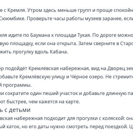
е с Кремля. Утром здесь меньше групп и проще спокой
Сююмбике. Проверьте часы работы музеев заранее, если
мля идите по Баумана к площади Тукая. По дороге можно
вую площадку, если она открыта. Затем сверните в Стар
жить прогулку вдоль Кабана.
ер подойдёт Кремлёвская набережная, вид на Дворец зе
добавьте Кремлёвскую улицу и Чёрное озеро. Не стремит
й программы.
ми сократите один пеший участок и добавьте длинную па
ют быстрее, чем кажется на карте.
ь с детьми
вская набережная подходит для прогулки с коляской: о
ый каток, но его даты нужно смотреть перед поездкой. 