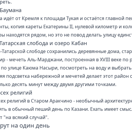
реть.
 Баумана
а идёт от Кремля к площади Тукая и остаётся главной п
нты, копия кареты Екатерины II, нулевой километр и ко
ры находятся рядом, но это не повод делать улицу един
Татарская слобода и озеро Кабан
о-Татарской слободе сохранились деревянные дома, ста
ир - мечеть Аль-Марджани, построенная в XVIII веке по 
 по улице Каюма Насыри, посмотреть на воду и выбрать 
яя подсветка набережной и мечетей делает этот район 
олько десять минут между двумя другими точками.
всех религий
сех религий в Старом Аракчино - необычный архитектурн
ять в обычный пеший день по Казани. Ехать имеет смысл
т "на всякий случай".
ут на один день