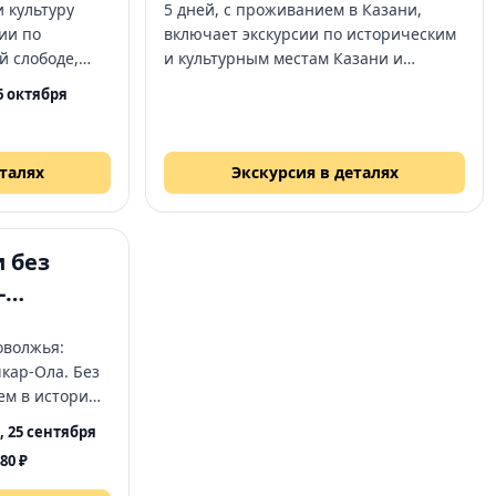
 культуру
5 дней, с проживанием в Казани,
сии по
включает экскурсии по историческим
й слободе,
и культурным местам Казани и
окрестностей, с возможностью
6 октября
иями
гибкого начала тура. Города в
программе: Казань, Болгар, Свияжск,
Поволжье, Йошкар-Ола, Иннополис
еталях
Экскурсия в деталях
 без
-
шкар-
оволжья:
кар-Ола. Без
ем в историю
арстана,
, 25 сентября
480 ₽