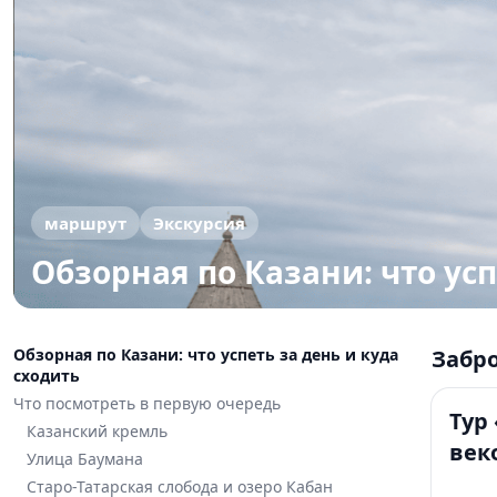
маршрут
Экскурсия
Обзорная по Казани: что усп
Обзорная по Казани: что успеть за день и куда
Забр
5+
сходить
Что посмотреть в первую очередь
Тур
Казанский кремль
век
Улица Баумана
дне
Старо-Татарская слобода и озеро Кабан