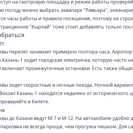
доступ на смотровую площадку и режим работы проверяй
ую погоду можно выбрать аквапарк "Ривьера", океанари
ся часы работы и правила посещения, поэтому не строи
ттракционов "Кырлай" тоже стоит добавлять только пос
обраться
ёт
квы перелёт занимает примерно полтора часа. Аэропорт
а Казань-1 ходит городская электричка, которую часто 
и включает промежуточные остановки. Есть также общес
квы ходят скоростные и ночные поезда. Ночной вариант
 Вокзал Казань-1 находится недалеко от исторического 
проверяйте в билете.
на
квы до Казани ведут М-7 и М-12. На автомобиле удобно д
 парковка не всегда проще, чем прогулка пешком. Для с