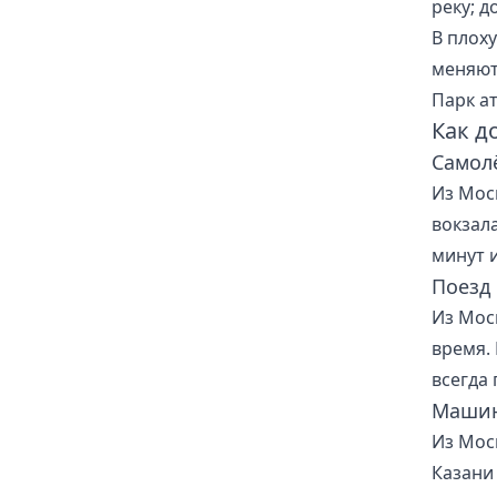
реку; 
В плох
меняют
Парк а
Как д
Самол
Из Мос
вокзал
минут 
Поезд
Из Мос
время.
всегда 
Маши
Из Мос
Казани