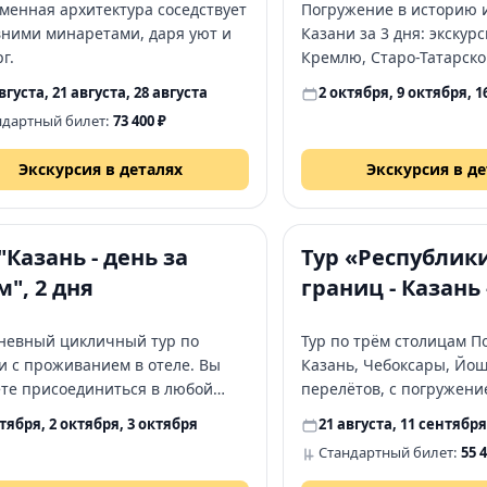
менная архитектура соседствует
Погружение в историю и
вними минаретами, даря уют и
Казани за 3 дня: экскур
г.
Кремлю, Старо-Татарско
музеям и знакомство с
вгуста, 21 августа, 28 августа
2 октября, 9 октября, 1
национальными традиц
ндартный билет:
73 400 ₽
Татарстана.
Экскурсия в деталях
Экскурсия в д
4+
"Казань - день за
Тур «Республики
м", 2 дня
границ - Казань 
Чебоксары - Йо
невный цикличный тур по
Тур по трём столицам П
Ола», 5 дней
и с проживанием в отеле. Вы
Казань, Чебоксары, Йош
те присоединиться в любой
перелётов, с погружени
(кроме пятницы и субботы) и
и традиции народов Тат
ктября, 2 октября, 3 октября
21 августа, 11 сентября
ить главные
Чувашии и Марий Эл.
Стандартный билет:
55 
примечательности: Казанский
ь, Старо-Татарскую слободу и