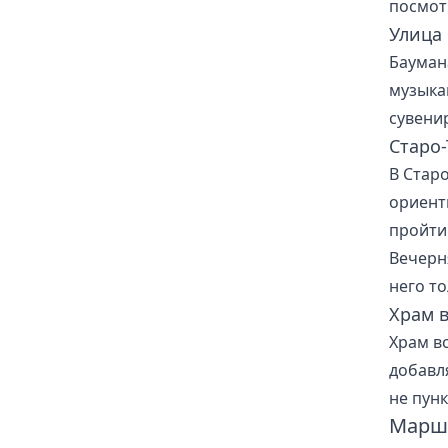
посмот
Улица
Бауман
музыка
сувени
Старо-
В Стар
ориент
пройти
Вечерн
него т
Храм 
Храм в
добавл
не пунк
Маршр