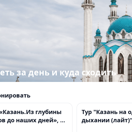
еть за день и куда сходить
онировать
4+
 «Казань.Из глубины
Тур "Казань на 
ов до наших дней», 8
дыхании (лайт)"
й