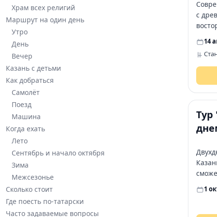
Совре
Храм всех религий
с дре
Маршрут на один день
востор
Утро
14 а
День
Ста
Вечер
Казань с детьми
Как добраться
4+
Самолёт
Поезд
Тур 
Машина
дне
Когда ехать
Лето
Двухд
Сентябрь и начало октября
Казан
Зима
сможе
Межсезонье
день 
Сколько стоит
1 о
посет
Где поесть по-татарски
досто
Часто задаваемые вопросы
Кремл