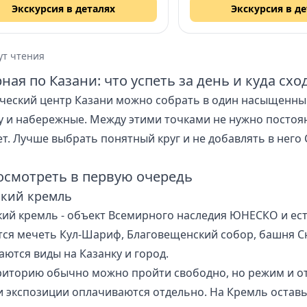
Экскурсия в деталях
Экскурсия в д
е знаковые места. Программа
ает вечернюю и дневную
рсии.
ут чтения
ная по Казани: что успеть за день и куда схо
ческий центр Казани можно собрать в один насыщенный 
у и набережные. Между этими точками не нужно постоян
ет. Лучше выбрать понятный круг и не добавлять в него 
осмотреть в первую очередь
ский кремль
кий кремль - объект Всемирного наследия ЮНЕСКО и ес
тся мечеть Кул-Шариф, Благовещенский собор, башня С
аются виды на Казанку и город.
риторию обычно можно пройти свободно, но режим и от
и экспозиции оплачиваются отдельно. На Кремль оставь