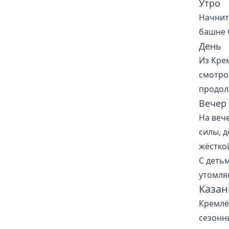
Утро
Начнит
башне 
День
Из Кре
смотро
продол
Вечер
На веч
силы, 
жёстко
С деть
утомля
Казан
Кремлё
сезонн