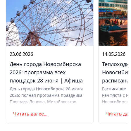
23.06.2026
14.05.2026
День города Новосибирска
Теплоходы
2026: программа всех
Новосибир
площадок 28 июня | Афиша
расписание
День города Новосибирска 28 июня
Расписание и
2026: полная программа праздника.
РечФлота с Ре
Площадь Ленина, Михайловская
Новосибирска 
набережная, парки. Вечерний
шлюзование, 
Читать далее...
Читать дале
концерт с Айвазовским Оркестром и
вечер. Как ку
AMCHI. Вход свободный. Список
музеев с бесплатным входом