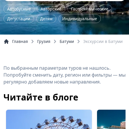
Автобусные
Авторские
Гастрономические
Дегустации
Детям
Индивидуальные
Культурно-исторические
Мастер-класс
На природу
Однодневные
Пешие
Главная
Грузия
Батуми
Экскурсии в Батуми
По городу
По области
Тур выходного дня
Школьные
Шоп-тур
Обзорные
По выбранным параметрам туров не нашлось.
Речные прогулки
Попробуйте сменить дату, регион или фильтры — мы
регулярно добавляем новые направления.
Читайте в блоге