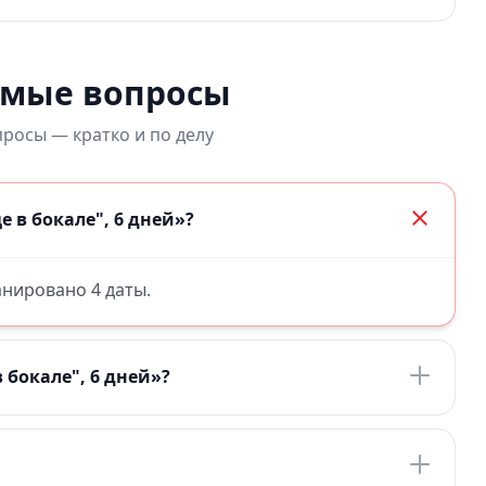
емые вопросы
росы — кратко и по делу
 в бокале", 6 дней»?
ланировано 4 даты.
 бокале", 6 дней»?