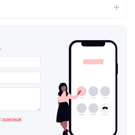
.
 с
политикой