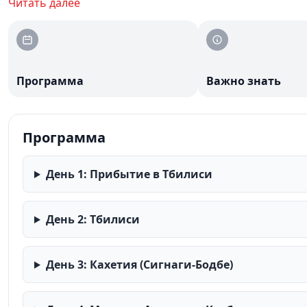
можно посетить пещерный город Вардзия и курорт Б
Читать далее
Программа
Важно знать
Программа
День 1: Прибытие в Тбилиси
День 2: Тбилиси
День 3: Кахетия (Сигнаги-Бодбе)