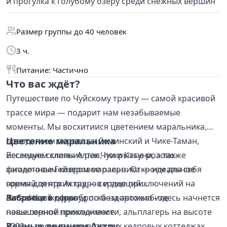
и прогулка к Голубому озеру среди снежных вершин
Размер группы до 40 человек
3 ч.
Питание: Частично
Что вас ждёт?
Путешествие по Чуйскому тракту — самой красивой
трассе мира — подарит нам незабываемые
моменты. Мы восхитиися цветением маральника,
Цветение маральника
преодолеем перевалы Семинский и Чике-Таман,
исследуем слияние рек Чуи и Катуни, а также
Весенние склоны Алтая, покрытые розово-
загадочное Гейзеровое озеро. Откроем для себя
фиолетовым ковром маральника — идеальное
горный центр Актру — сердце приключений на
время для ярких кадров и эмоций.
Алтае! Кас ждет заброска на автомобиле
Заброска в горы
Настоящий оф-роуд по бездорожью - здесь начнется
повышенной проходимости, альплагерь на высоте
наше горное приключение
Вечные ледники Актру
2200м, проживание в теплых кедровых коттеджах,