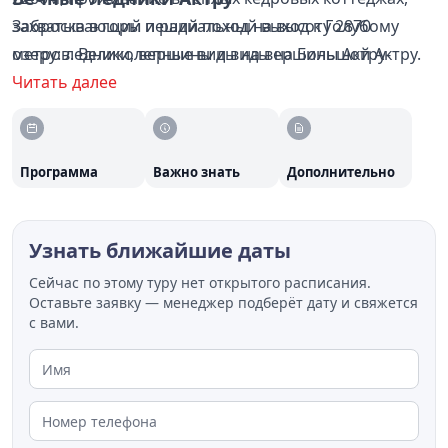
захватывающий пеший поход на высоту 2870
Заброска в горы и радиальный выход к Голубому
метров. Великолепные виды на вершины Актру-
озеру: ледники, вершины и виды на Большой Актру.
Баши, Кызыл-Таш и вечные ледники Северо-Чуйского
Читать далее
хребта.
Главные приключения:
Программа
Важно знать
Дополнительно
Узнать ближайшие даты
Сейчас по этому туру нет открытого расписания.
Оставьте заявку — менеджер подберёт дату и свяжется
с вами.