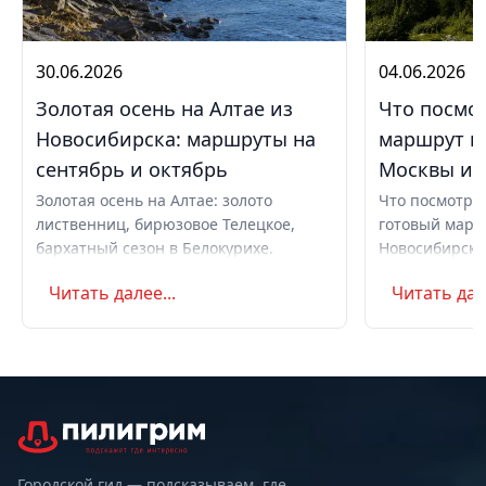
30.06.2026
04.06.2026
Золотая осень на Алтае из
Что посмот
Новосибирска: маршруты на
маршрут н
сентябрь и октябрь
Москвы и 
Золотая осень на Алтае: золото
Что посмотрет
лиственниц, бирюзовое Телецкое,
готовый марш
бархатный сезон в Белокурихе.
Новосибирска
Маршруты из Новосибирска на
Чемал, Телецк
Читать далее...
Читать дале
сентябрь и октябрь от 13 800 ₽.
маральник, ск
добраться. По
Городской гид — подсказываем, где