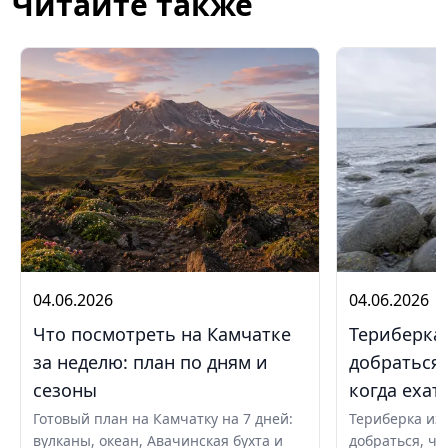
Читайте также
04.06.2026
04.06.2026
Что посмотреть на Камчатке
Териберка 
за неделю: план по дням и
добраться,
сезоны
когда ехат
Готовый план на Камчатку на 7 дней:
Териберка из 
вулканы, океан, Авачинская бухта и
добраться, чт