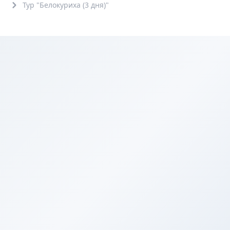
Тур "Белокуриха (3 дня)"
6+