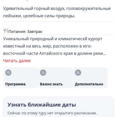
Удивительный горный воздух, головокружительные
пейзажи, целебные силы природы.
Питание: Завтрак
Уникальный природный и климатическй курорт
известный на весь мир, расположен в юго-
восточной части Алтайского края в долине реки
Белокурихи на высоте 240—250 метров над уровнем
Читать далее
моря у подножия горы Церковки. Находится в
предгорьях Алтая, на месте выхода термальных
радоновых вод. В программе посещение курортной
Программа
Важно знать
Дополнительно
зоны, прогулка по терренкуру до старой мельницы,
музей курортологии, посещение храма Св
Узнать ближайшие даты
Пантелеймона и Глазного источника, Ореховая
аллея, Андреевская слобода, канатная дорога с
Сейчас по этому туру нет открытого расписания.