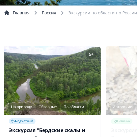
Главная
Россия
Экскурсии по области по России
6+
На природу
Обзорные
По области
Авторские
Бюджетный
Новинка
Экскурсия "Бердские скалы и
Экскурси