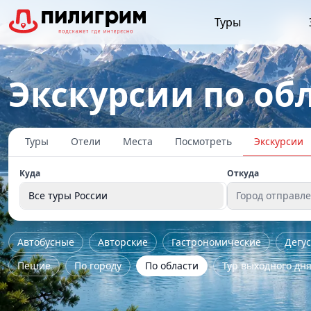
Туры
Экскурсии по об
Туры
Отели
Места
Посмотреть
Экскурсии
Куда
Откуда
Все туры России
Город отправл
Автобусные
Авторские
Гастрономические
Дегу
Пешие
По городу
По области
Тур выходного дн