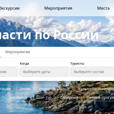
Экскурсии
Мероприятия
Места
ласти по России
Мероприятия
Когда
Туристы
ения
Выберите даты
Выберите состав
стации
Детям
Индивидуальные
Культурно-историч
я
Школьные
Шоп-тур
Обзорные
Речные прогул