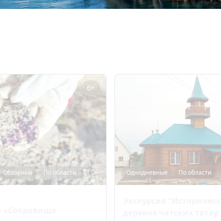
6+
Обзорные
По области
Однодневные
По области
Экскурсия "Историчес
я «Сокровища
деревня чатских татар