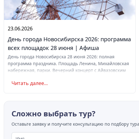
23.06.2026
День города Новосибирска 2026: программа
всех площадок 28 июня | Афиша
День города Новосибирска 28 июня 2026: полная
программа праздника. Площадь Ленина, Михайловская
набережная, парки. Вечерний концерт с Айвазовским
Оркестром и AMCHI. Вход свободный. Список музеев с
Читать далее...
бесплатным входом
Сложно выбрать тур?
Оставьте заявку и получите консультацию по подбору тура