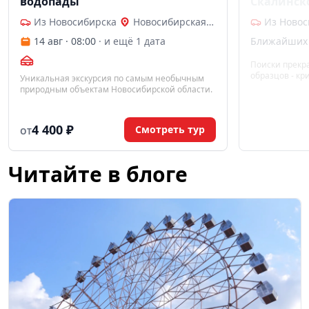
водопады"
Скалинск
Из Новосибирска
Новосибирская область
Из Новос
14 авг · 08:00
· и ещё 1 дата
Ближайших 
Поиски прекр
образцов - кр
Уникальная экскурсия по самым необычным
флюорита и к
природным объектам Новосибирской области.
4 400 ₽
Смотреть тур
ОТ
Читайте в блоге