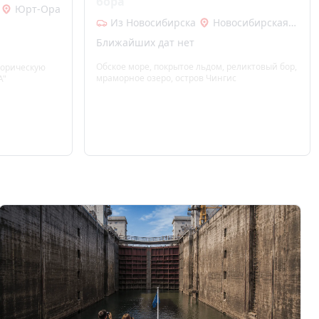
бора"
Юрт-Ора
Из Новосибирска
Новосибирская область
Ближайших дат нет
Обское море, покрытое льдом, реликтовый бор,
торическую
мраморное озеро, остров Чингис
А"