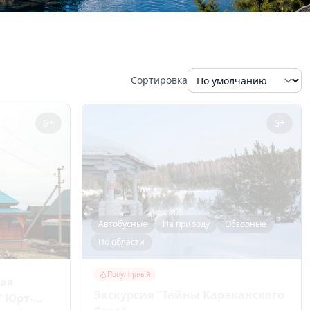
Сортировка
6+
6+
Автобусные
На природу
Обзорные
По области
Популярный
кая
Экскурсия "Тайны Караканского
 "Юрт-