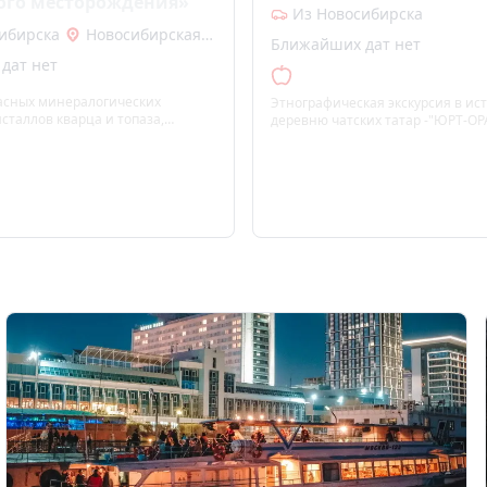
ого месторождения»
Ора""
Из Новосибирска
ибирска
Новосибирская область
Ближайших дат нет
дат нет
асных минералогических
Этнографическая экскурсия в ис
исталлов кварца и топаза,
деревню чатских татар -"ЮРТ-ОР
асситерита.