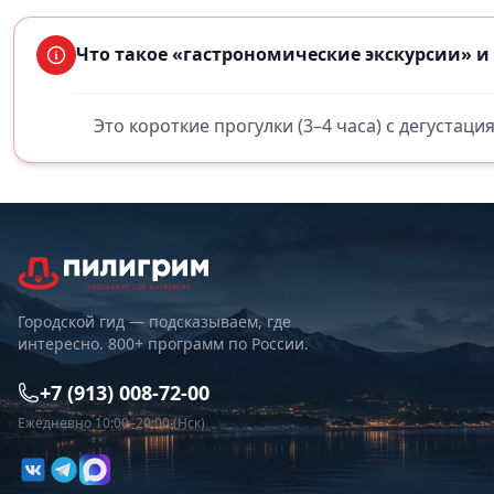
Что такое «гастрономические экскурсии» и 
Это короткие прогулки (3–4 часа) с дегустаци
Городской гид — подсказываем, где
интересно. 800+ программ по России.
+7 (913) 008-72-00
Ежедневно 10:00–20:00 (Нск)