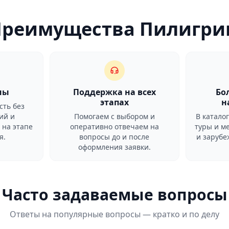
Преимущества Пилигри
ны
Поддержка на всех
Бо
этапах
н
сть без
ий и
Помогаем с выбором и
В катало
 на этапе
оперативно отвечаем на
туры и м
я.
вопросы до и после
и заруб
оформления заявки.
Часто задаваемые вопросы
Ответы на популярные вопросы — кратко и по делу