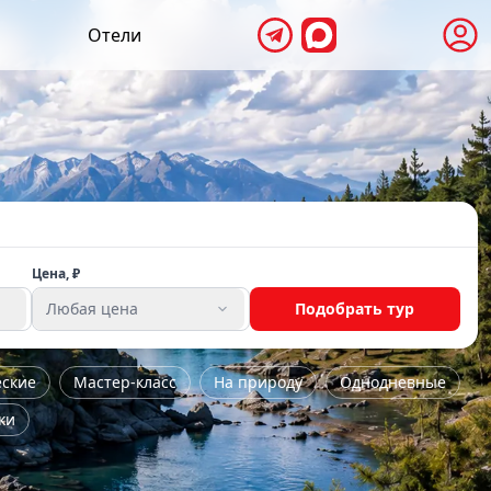
Отели
Цена, ₽
Любая цена
Подобрать тур
еские
Мастер-класс
На природу
Однодневные
ки