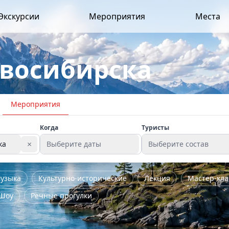
Экскурсии
Мероприятия
Места
овосибирска
Мероприятия
Когда
Туристы
×
ка
Выберите даты
Выберите состав
узыка
Культурно-исторические
Лекция
Мастер-кла
Шоу
Речные прогулки