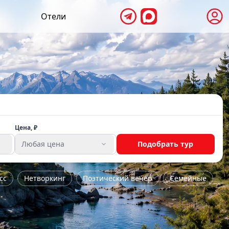
Отели
Цена, ₽
Любая цена
Подобрать тур
сс
Нетворкинг
Поэтический вечер
Семейные