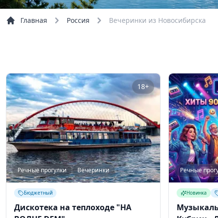
Главная
Россия
Вечеринки из Новосибирска
18+
Речные прогулки
Вечеринки
Речные прог
Бюджетный
Новинка
Дискотека на теплоходе "НА
Музыкаль