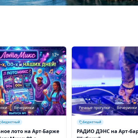
12+
улки
Вечеринки
Речные прогулки
Вечеринки
Бюджетный
Бюджетный
ное лото на Арт-Барже
РАДИО ДЭНС на Арт-ба