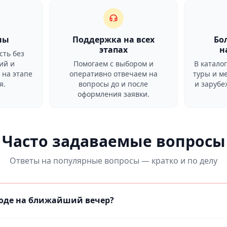
ны
Поддержка на всех
Бо
этапах
н
сть без
ий и
Помогаем с выбором и
В катало
 на этапе
оперативно отвечаем на
туры и м
я.
вопросы до и после
и заруб
оформления заявки.
Часто задаваемые вопросы
Ответы на популярные вопросы — кратко и по делу
роде на ближайший вечер?