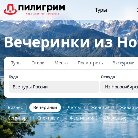
Туры
Вечеринки из Н
Туры
Отели
Места
Посмотреть
Экскурсии
Куда
Откуда
Все туры России
Из Новосибирс
Бизнес
Вечеринки
Детям
Женские
Живая м
Семинар
Спектакли
Фестивали
Школьные