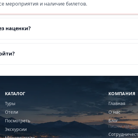
все мероприятия и наличие билетов.
ез наценки?
пойти?
КАТАЛОГ
КОМПАНИЯ
Туры
Главная
Отели
О нас
Посмотреть
Блог
Пишем, где инт
Экскурсии
Сотрудничес
Мероприятия