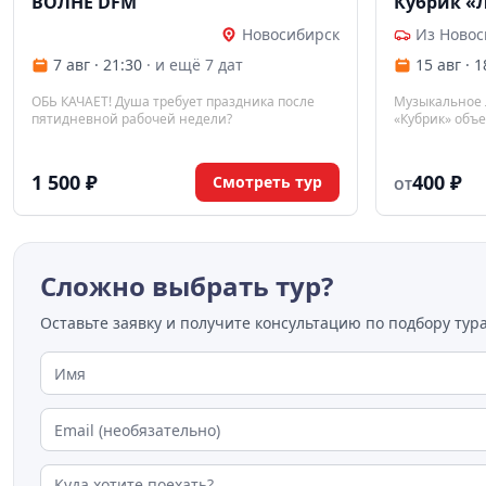
ВОЛНЕ DFM"
Кубрик «Л
нулевые, 
Новосибирск
Из Новос
7 авг · 21:30
· и ещё 7 дат
15 авг · 1
ОБЬ КАЧАЕТ! Душа требует праздника после
Музыкальное 
пятидневной рабочей недели?
«Кубрик» объе
современные 
карточки, а п
первым соберё
1 500 ₽
400 ₽
Смотреть тур
ОТ
настроения, 
небольшой пр
гостей от 12 л
Сложно выбрать тур?
Оставьте заявку и получите консультацию по подбору тура