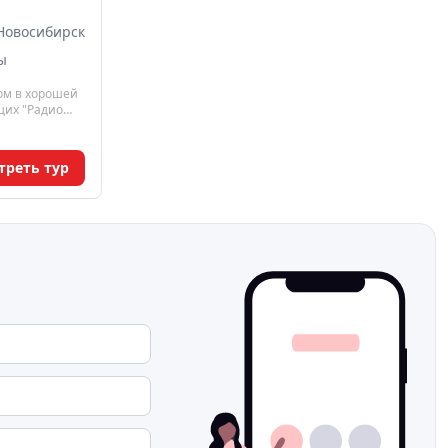
Новосибирск
ы
ом в хорошей
щих "Радио
треть тур