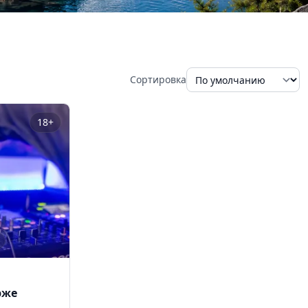
Сортировка
18+
рже