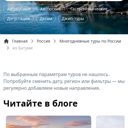
Автобусные
Авторские
Гастрономические
Дегустации
Детям
Джип-туры
Железнодорожные
Женские
Йога - туры
Комбинированные
Концерты
Главная
Россия
Многодневные туры по России
Культурно-исторические
Мастер-класс
из Батуми
Музейные
На природу
Однодневные
Пешие
По городу
По области
Семейные
По выбранным параметрам туров не нашлось.
Трекинг
Тур выходного дня
Экстрим
Попробуйте сменить дату, регион или фильтры — мы
Обзорные
Речные прогулки
регулярно добавляем новые направления.
Читайте в блоге