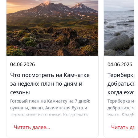
04.06.2026
04.06.2026
Что посмотреть на Камчатке
Териберка 
за неделю: план по дням и
добраться,
сезоны
когда ехат
Готовый план на Камчатку на 7 дней:
Териберка из 
вулканы, океан, Авачинская бухта и
добраться, чт
термальные источники. Когда ехать
ехать. Кладби
летом и в августе, бюджет,
океану, север
Читать далее...
Читать дале
самостоятельно или с туром.
Маршрут на д
Советы по пое