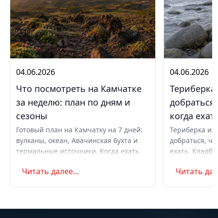
04.06.2026
04.06.2026
Что посмотреть на Камчатке
Териберка 
за неделю: план по дням и
добраться,
сезоны
когда ехат
Готовый план на Камчатку на 7 дней:
Териберка из 
вулканы, океан, Авачинская бухта и
добраться, чт
термальные источники. Когда ехать
ехать. Кладби
летом и в августе, бюджет,
океану, север
Читать далее...
Читать дале
самостоятельно или с туром.
Маршрут на д
Советы по пое