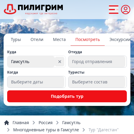
Туры
Отели
Места
Посмотреть
Экскурсии
Куда
Откуда
✕
Гамсутль
Город отправления
Когда
Туристы
Выберите даты
Выберите состав
Подобрать тур
Главная
Россия
Гамсутль
Многодневные туры в Гамсутле
Тур "Дагестан"