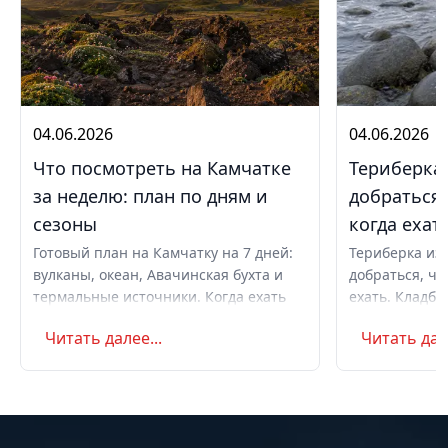
04.06.2026
04.06.2026
Что посмотреть на Камчатке
Териберка 
за неделю: план по дням и
добраться,
сезоны
когда ехат
Готовый план на Камчатку на 7 дней:
Териберка из 
вулканы, океан, Авачинская бухта и
добраться, чт
термальные источники. Когда ехать
ехать. Кладби
летом и в августе, бюджет,
океану, север
Читать далее...
Читать дале
самостоятельно или с туром.
Маршрут на д
Советы по пое