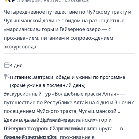
★
4.9
· «Пилигрим» на 2ГИС · 65 отзывов
Четырёхдневное путешествие по Чуйскому тракту и
Чулышманской долине с видом на разноцветные
«марсианские» горы и Гейзерное озеро — с
проживанием, питанием и сопровождением
экскурсовода.
4 дня
Питание: Завтраки, обеды и ужины по программе
(кроме ужина в последний день)
Экскурсионный тур «Волшебные краски Алтая» —
путешествие по Республике Алтай на 4 дня и 3 ночи с
посещением Чуйского тракта, Чулышманской
долины, разноцветных «марсианских» гор и
Удивительный Чуйский тракт
Гейзерного озера. Старт и финиш маршрута — в
Прогулка по древней торговой тропе
городе Горно-Алтайск, проживание в
Слияние цветных рек