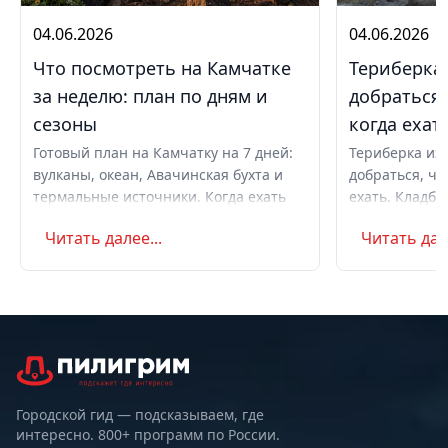
04.06.2026
04.06.2026
Что посмотреть на Камчатке
Териберка 
за неделю: план по дням и
добраться,
сезоны
когда ехат
Готовый план на Камчатку на 7 дней:
Териберка из 
вулканы, океан, Авачинская бухта и
добраться, чт
термальные источники. Когда ехать
ехать. Кладби
летом и в августе, бюджет,
океану, север
Читать далее...
Читать дале
самостоятельно или с туром.
Маршрут на д
Советы по пое
Городской гид — подсказываем, где
интересно. 800+ программ по России.