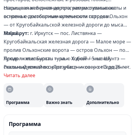
старинная железная дорога, неприступные скалы и
Насыщенная 6-дневная программа охватывает
встреча с самобытным купеческим городом.
основные достопримечательности острова Ольхон
— от Кругобайкальской железной дороги до мыса
Хобой.
Маршрут:
г. Иркутск — пос. Листвянка —
Кругобайкальская железная дорога — Малое море —
пролив Ольхонские ворота — остров Ольхон — пос.
Хужир — мыс Бурхан — мыс Хобой — мыс Шунтэ —
Продолжительность тура — 6 дней / 5 ночей.
скальный комплекс «Трезубец» — озеро «Сердце» —
Рекомендуемый возраст участников — от 6 до 75 лет.
г. Иркутск.
Читать далее
Программа
Важно знать
Дополнительно
Программа