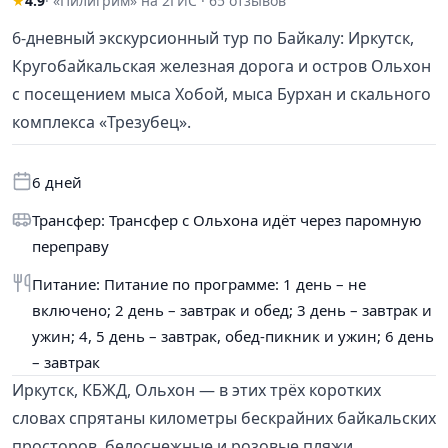
★
4.9
· «Пилигрим» на 2ГИС · 65 отзывов
6-дневный экскурсионный тур по Байкалу: Иркутск,
Кругобайкальская железная дорога и остров Ольхон
с посещением мыса Хобой, мыса Бурхан и скального
комплекса «Трезубец».
6 дней
Трансфер: Трансфер с Ольхона идёт через паромную
переправу
Питание: Питание по программе: 1 день – не
включено; 2 день – завтрак и обед; 3 день – завтрак и
ужин; 4, 5 день – завтрак, обед-пикник и ужин; 6 день
– завтрак
Иркутск, КБЖД, Ольхон — в этих трёх коротких
словах спрятаны километры бескрайних байкальских
просторов, белоснежные и розовые пляжи,