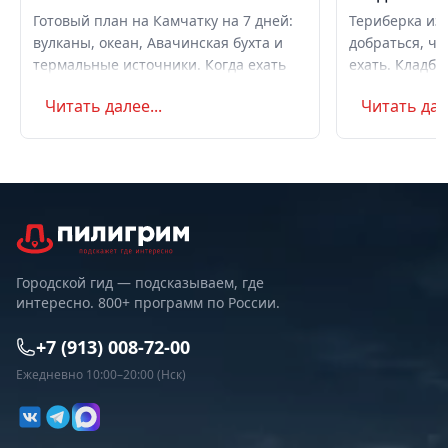
Готовый план на Камчатку на 7 дней:
Териберка из 
вулканы, океан, Авачинская бухта и
добраться, чт
термальные источники. Когда ехать
ехать. Кладби
летом и в августе, бюджет,
океану, север
Читать далее...
Читать дале
самостоятельно или с туром.
Маршрут на д
Советы по пое
Городской гид — подсказываем, где
интересно. 800+ программ по России.
+7 (913) 008-72-00
Ежедневно 10:00–20:00 (Нск)