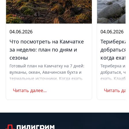
04.06.2026
04.06.2026
Что посмотреть на Камчатке
Териберка 
за неделю: план по дням и
добраться,
сезоны
когда ехат
Готовый план на Камчатку на 7 дней:
Териберка из 
вулканы, океан, Авачинская бухта и
добраться, чт
термальные источники. Когда ехать
ехать. Кладби
летом и в августе, бюджет,
океану, север
Читать далее...
Читать дале
самостоятельно или с туром.
Маршрут на д
Советы по пое