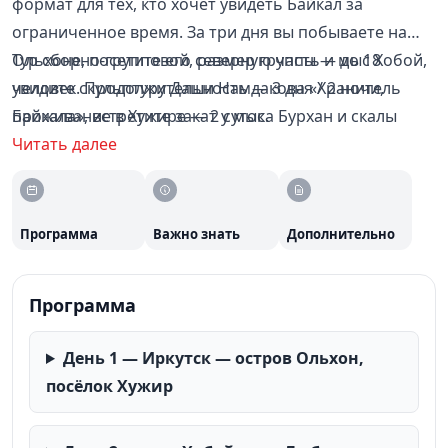
формат для тех, кто хочет увидеть Байкал за
ограниченное время. За три дня вы побываете на
Ольхоне, посетите его северную часть и мыс Хобой,
Тур сборно-групповой, размер группы — до 18
увидите скульптуру Даши Намдакова «Хранитель
человек. Продолжительность — 3 дня / 2 ночи,
Байкала», встретите закат у мыса Бурхан и скалы
проживание в Хужире — 2 суток.
Шаманки, узнаете больше о быте и верованиях
Читать далее
коренного населения острова.
Программа
Важно знать
Дополнительно
Программа
День 1 — Иркутск — остров Ольхон,
посёлок Хужир