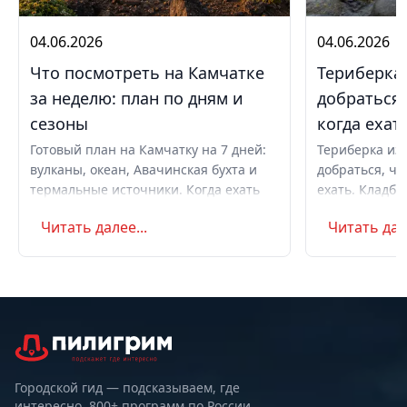
04.06.2026
04.06.2026
Что посмотреть на Камчатке
Териберка 
за неделю: план по дням и
добраться,
сезоны
когда ехат
Готовый план на Камчатку на 7 дней:
Териберка из 
вулканы, океан, Авачинская бухта и
добраться, чт
термальные источники. Когда ехать
ехать. Кладби
летом и в августе, бюджет,
океану, север
Читать далее...
Читать дале
самостоятельно или с туром.
Маршрут на д
Советы по пое
Городской гид — подсказываем, где
интересно. 800+ программ по России.