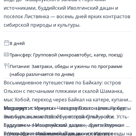
источниками, буддийский Иволгинский дацан и
посёлок Листвянка — восемь дней ярких контрастов
сибирской природы и культуры.
8 дней
Трансфер: Групповой (микроавтобус, катер, поезд)
Питание: Завтраки, обеды и ужины по программе
(набор различается по дням)
Восьмидневное путешествие по Байкалу: остров
Ольхон с песчаными пляжами и скалой Шаманка,
мыс Хобой, переход через Байкал на катере, купание
в горячих источниках Чивыркуйского залива и бухты
Маршрут:
г. Иркутск — остров Ольхон (пос. Хужир,
Змеиная, знакомство с бурятской культурой и
мыс Бурхан, мыс Хобой) — остров Огой — пос. Усть-
буддизмом в Иволгинском дацане, архитектурно-
Баргузин — Чивыркуйский залив — бухта Змеиная —
этнографический музей «Тальцы» и посёлок
г. Улан-Удэ — Иволгинский дацан — г. Иркутск —
Тур сочетает пешие и водные экскурсии, переезды на