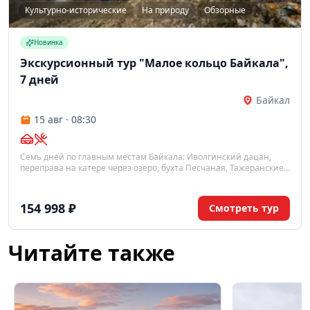
Культурно-исторические
На природу
Обзорные
Новинка
Экскурсионный тур "Малое кольцо Байкала",
7 дней
Байкал
15 авг · 08:30
Семь дней по главным местам Байкала: Иволгинский дацан,
переправа на катере через озеро, бухта Песчаная, Тажеранские
степи и остров Ольхон с мысом Хобой — от Улан-Удэ до Иркутска.
154 998 ₽
Смотреть тур
Читайте также