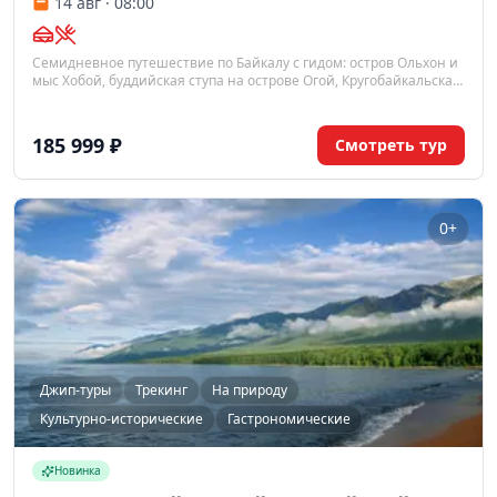
14 авг · 08:00
Семидневное путешествие по Байкалу с гидом: остров Ольхон и
мыс Хобой, буддийская ступа на острове Огой, Кругобайкальская
железная дорога и музей «Тальцы» — насыщенный маршрут с
размещением и питанием по программе.
185 999 ₽
Смотреть тур
0+
Джип-туры
Трекинг
На природу
Культурно-исторические
Гастрономические
Новинка