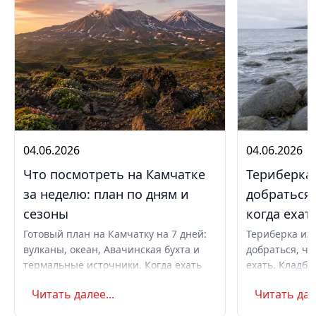
04.06.2026
04.06.2026
Что посмотреть на Камчатке
Териберка 
за неделю: план по дням и
добраться,
сезоны
когда ехат
Готовый план на Камчатку на 7 дней:
Териберка из 
вулканы, океан, Авачинская бухта и
добраться, чт
термальные источники. Когда ехать
ехать. Кладби
летом и в августе, бюджет,
океану, север
Читать далее...
Читать дале
самостоятельно или с туром.
Маршрут на д
Советы по пое