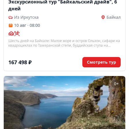
Экскурсионный тур "Байкальский драйв", 6
дней
Из Иркутска
Байкал
10 авг · 08:00
Шесть дней на Байкале: Малое море и остров Ольхон, сафари на
квадроциклах по Тажеранской степи, буддийская ступа на
острове Огой, спуск в пещеру Мечта и сибирская баня на берегу
озера — с обзорной экскурсией по Иркутску в финале.
167 498 ₽
Смотреть тур
0+