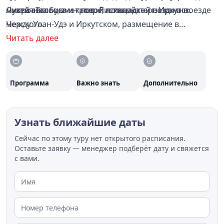
Листвянка со смотровой площадкой на камне
музей «Тальцы» — пос. Листвянка — г. Иркутск.
микроавтобусе и катере, ночной переезд на поезде
Черского.
между Улан-Удэ и Иркутском, размещение в
гостиницах и гостевых домах категории «стандарт».
Читать далее
Программа
Важно знать
Дополнительно
Узнать ближайшие даты
Сейчас по этому туру нет открытого расписания.
Оставьте заявку — менеджер подберёт дату и свяжется
с вами.