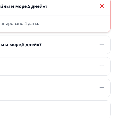
айны и море,5 дней»?
планировано 4 даты.
ны и море,5 дней»?