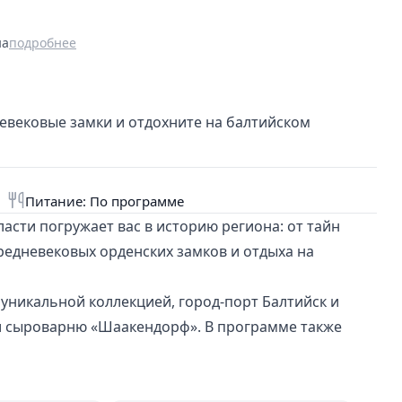
на
подробнее
невековые замки и отдохните на балтийском
Питание: По программе
асти погружает вас в историю региона: от тайн
редневековых орденских замков и отдыха на
 уникальной коллекцией, город-порт Балтийск и
 и сыроварню «Шаакендорф». В программе также