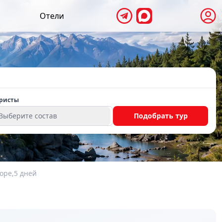
Отели
ристы
Выберите состав
Подобрать тур
море,5 дней