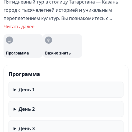
Пятидневный тур в столицу Татарстана — Казань,
город с тысячелетней историей и уникальным
переплетением культур. Вы познакомитесь с
главными достопримечательностями: Казанским
Читать далее
Кремлём (объект Всемирного наследия ЮНЕСКО),
Старо-Татарской слободой, Раифским монастырём и
Храмом всех религий. Программа включает
Программа
Важно знать
проживание в гостинице, завтраки и экскурсионное
обслуживание.
Программа
День 1
День 2
День 3