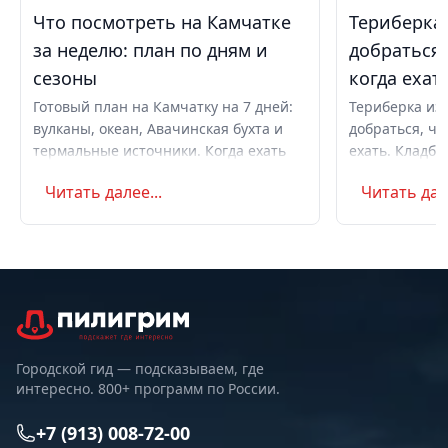
Что посмотреть на Камчатке
Териберка 
за неделю: план по дням и
добраться,
сезоны
когда ехат
Готовый план на Камчатку на 7 дней:
Териберка из 
вулканы, океан, Авачинская бухта и
добраться, чт
термальные источники. Когда ехать
ехать. Кладби
летом и в августе, бюджет,
океану, север
Читать далее...
Читать дале
самостоятельно или с туром.
Маршрут на д
Советы по пое
Городской гид — подсказываем, где
интересно. 800+ программ по России.
+7 (913) 008-72-00