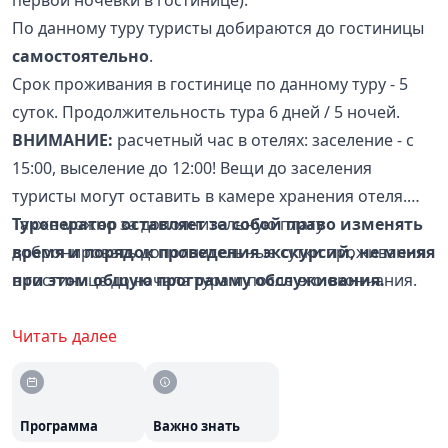
первой ночевки в гостинице).
По данному туру туристы добираются до гостиницы
самостоятельно
.
Срок проживания в гостинице по данному туру - 5
суток. Продолжительность тура 6 дней / 5 ночей.
ВНИМАНИЕ:
расчетный час в отелях: заселение - с
15:00, выселение до 12:00! Вещи до заселения
туристы могут оставить в камере хранения отеля.
Также можно за дополнительную плату
Туроператор оставляет за собой право изменять
добронировать дополнительные сутки проживания
время и порядок проведения экскурсий, не меняя
в гостинице до начала тура и после его окончания.
при этом общую программу обслуживания.
Читать далее
Программа
Важно знать