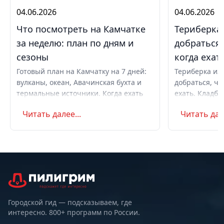
04.06.2026
04.06.2026
Что посмотреть на Камчатке
Териберка 
за неделю: план по дням и
добраться,
сезоны
когда ехат
Готовый план на Камчатку на 7 дней:
Териберка из 
вулканы, океан, Авачинская бухта и
добраться, чт
термальные источники. Когда ехать
ехать. Кладби
летом и в августе, бюджет,
океану, север
Читать далее...
Читать дале
самостоятельно или с туром.
Маршрут на д
Советы по пое
Городской гид — подсказываем, где
интересно. 800+ программ по России.