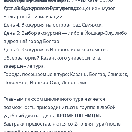
включает проживание в различных категориях
достопримечательностей.
гостиниц, питание и услуги гида.
День 3: Экскурсия в Болгар с посещением музея
Болгарской цивилизации.
День 4: Экскурсия на остров-град Свияжск.
День 5: Выбор экскурсий — либо в Йошкар-Олу, либо
в древний город Болгар.
День 6: Экскурсия в Иннополис и знакомство с
обсерваторией Казанского университета,
завершение тура.
Города, посещаемые в туре: Казань, Болгар, Свияжск,
Поволжье, Йошкар-Ола, Иннополис
Главным плюсом цикличного тура является
возможность присоединиться к группе в любой
удобный для вас день,
КРОМЕ ПЯТНИЦЫ.
Завтраки предоставляются со 2-го дня тура (после