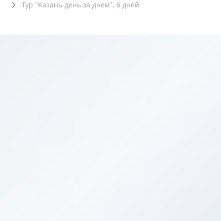
Тур "Казань-день за днем", 6 дней
Обзорные
Комбинированные
Автобусные
6+