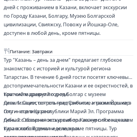
дней с проживанием в Казани, включает экскурсии
по Городу Казани, Болгару, Музею Болгарской
цивилизации, Свияжску, Повожу и Йошкар-Оле,
доступен в любой день, кроме пятницы.
Питание: Завтраки
Тур "Казань – день за днем" предлагает глубокое
знакомство с историей и культурой региона
Татарстан. В течение 6 дней гости посетят ключевые
достопримечательности Казани и ее окрестностей, в
том числе древний город Болгар с музеем
Краткий маршрут по дням:
цивилизации, остров-град Свияжск, а также Йошкар-
День 1: Самостоятельное прибытие и размещение в
Олу — столицу республики Марий Эл. Программа
гостинице в Казани.
гибкая с возможностью выбора экскурсий и начала
День 2: Обзорная экскурсия по Казани с посещением
тура в любой день недели, кроме пятницы. Тур
Казанского Кремля и основных