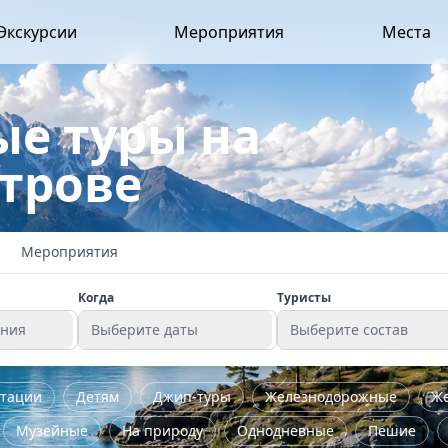
Экскурсии
Мероприятия
Места
е туры на
трове
Мероприятия
Когда
Туристы
ения
Выберите даты
Выберите состав
стации
Детям
Джип-туры
Железнодорожные
Ж
Музейные
На природу
Однодневные
Пешие