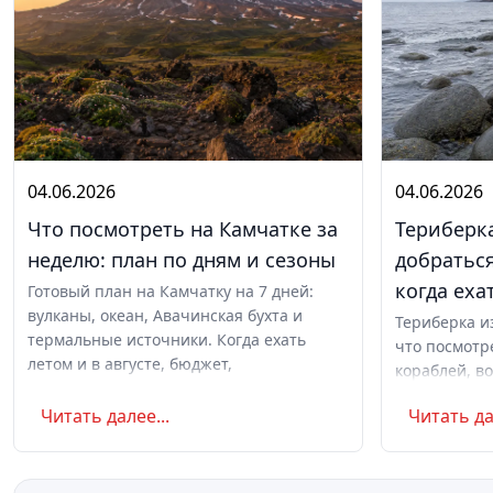
04.06.2026
04.06.2026
Что посмотреть на Камчатке за
Териберка
неделю: план по дням и сезоны
добраться
когда еха
Готовый план на Камчатку на 7 дней:
вулканы, океан, Авачинская бухта и
Териберка и
термальные источники. Когда ехать
что посмотр
летом и в августе, бюджет,
кораблей, во
самостоятельно или с туром.
сияние и ки
Читать далее...
Читать да
ночёвкой. С