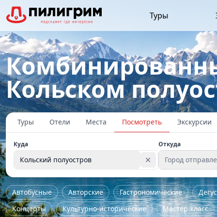
Туры
Комбинированны
Кольском полуос
Туры
Отели
Места
Посмотреть
Экскурсии
Куда
Откуда
✕
Кольский полуостров
Город отправл
Автобусные
Авторские
Гастрономические
Дегу
Концерты
Культурно-исторические
Мастер-класс