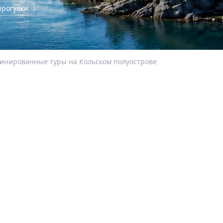
прогулки
инированные туры на Кольском полуострове