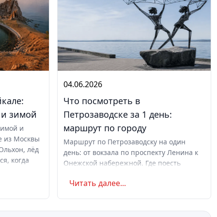
04.06.2026
йкале:
Что посмотреть в
 и зимой
Петрозаводске за 1 день:
маршрут по городу
зимой и
е из Москвы
Маршрут по Петрозаводску на один
Ольхон, лёд
день: от вокзала по проспекту Ленина к
ся, когда
Онежской набережной. Где поесть
 по поездке.
карельского, когда ехать и куда дальше
Читать далее...
по Карелии.