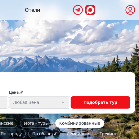
Отели
Цена, ₽
Любая цена
Подобрать тур
енские
Йога - туры
Комбинированные
По городу
По области
Семейные
Трекинг