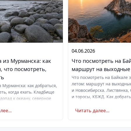
04.06.2026
 из Мурманска: как
Что посмотреть на Ба
, что посмотреть,
маршрут на выходные
ть
Что посмотреть на Байкале 
летом: маршрут на выходны
з Мурманска: как добраться,
и Новосибирска. Листвянка, 
еть, когда ехать. Кладбище
и торосы, КБЖД. Как добрать
допад к океану, северное
ехать, сколько стоит. Советы
ты. Маршрут на день и с
лее...
Читать далее...
оветы по поездке.