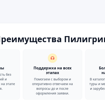
Преимущества Пилигри
ны
Поддержка на всех
Бо
этапах
н
сть без
ий и
Помогаем с выбором и
В катало
 на этапе
оперативно отвечаем на
туры и м
я.
вопросы до и после
и заруб
оформления заявки.