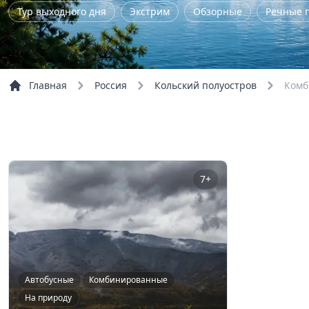
Тур выходного дня
Экстрим
Обзорные
Речные 
Главная
Россия
Кольский полуостров
Комб
7+
Автобусные
Комбинированные
На природу