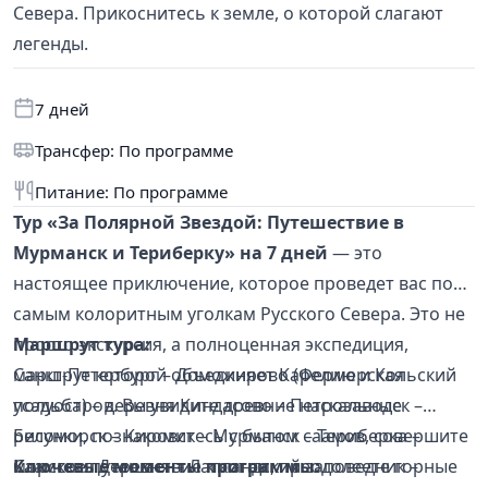
Севера. Прикоснитесь к земле, о которой слагают
легенды.
7 дней
Трансфер: По программе
Питание: По программе
Тур «За Полярной Звездой: Путешествие в
Мурманск и Териберку» на 7 дней
— это
настоящее приключение, которое проведет вас по
самым колоритным уголкам Русского Севера. Это не
просто экскурсия, а полноценная экспедиция,
Маршрут тура:
маршрут которой объединяет Карелию и Кольский
Санкт-Петербург – Доможирово (Фермерская
полуостров. Вы увидите древние наскальные
усадьба) – деревня Киндасово – Петрозаводск –
рисунки, познакомитесь с бытом саамов, совершите
Беломорск – Кировск – Мурманск – Териберка –
морское путешествие к китам, преодолеете горные
Саамская Деревня – Лапландский заповедник –
Ключевые моменты программы: