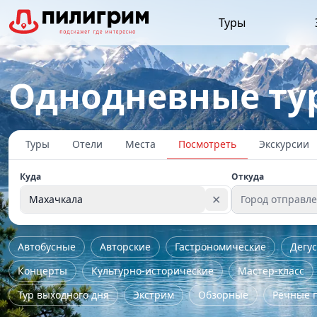
Туры
Однодневные ту
Туры
Отели
Места
Посмотреть
Экскурсии
Куда
Откуда
✕
Махачкала
Город отправл
Автобусные
Авторские
Гастрономические
Дегу
Концерты
Культурно-исторические
Мастер-класс
Тур выходного дня
Экстрим
Обзорные
Речные 