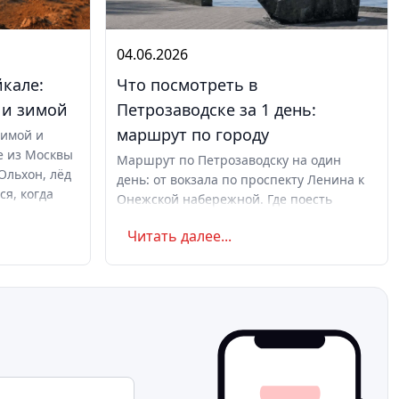
04.06.2026
йкале:
Что посмотреть в
 и зимой
Петрозаводске за 1 день:
маршрут по городу
зимой и
е из Москвы
Маршрут по Петрозаводску на один
Ольхон, лёд
день: от вокзала по проспекту Ленина к
ся, когда
Онежской набережной. Где поесть
 по поездке.
карельского, когда ехать и куда дальше
Читать далее...
по Карелии.