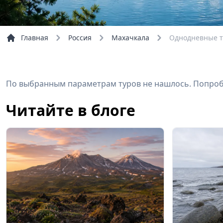
Главная
Россия
Махачкала
Однодневные т
По выбранным параметрам туров не нашлось. Попробу
Читайте в блоге