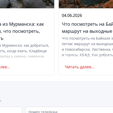
04.06.2026
 из Мурманска: как
Что посмотреть на Ба
, что посмотреть,
маршрут на выходные
ть
Что посмотреть на Байкале 
летом: маршрут на выходны
з Мурманска: как добраться,
и Новосибирска. Листвянка, 
еть, когда ехать. Кладбище
и торосы, КБЖД. Как добрать
допад к океану, северное
ехать, сколько стоит. Советы
ты. Маршрут на день и с
лее...
Читать далее...
оветы по поездке.
.