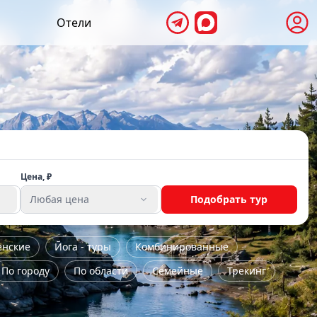
Отели
Цена, ₽
Любая цена
Подобрать тур
енские
Йога - туры
Комбинированные
По городу
По области
Семейные
Трекинг