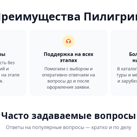
Преимущества Пилигри
ны
Поддержка на всех
Бо
этапах
н
сть без
ий и
Помогаем с выбором и
В катало
 на этапе
оперативно отвечаем на
туры и м
я.
вопросы до и после
и заруб
оформления заявки.
Часто задаваемые вопросы
Ответы на популярные вопросы — кратко и по делу