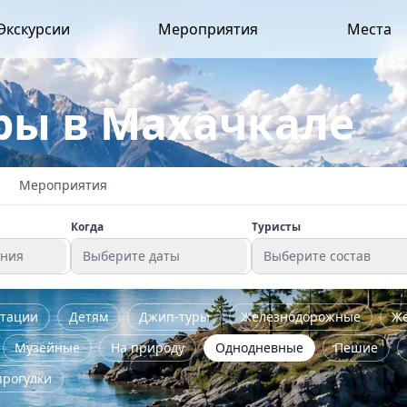
Экскурсии
Мероприятия
Места
ры в Махачкале
Мероприятия
Когда
Туристы
ения
Выберите даты
Выберите состав
стации
Детям
Джип-туры
Железнодорожные
Ж
Музейные
На природу
Однодневные
Пешие
прогулки