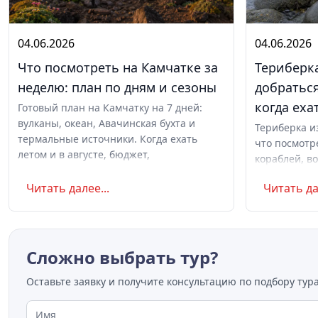
04.06.2026
04.06.2026
Что посмотреть на Камчатке за
Териберка
неделю: план по дням и сезоны
добраться
когда еха
Готовый план на Камчатку на 7 дней:
вулканы, океан, Авачинская бухта и
Териберка и
термальные источники. Когда ехать
что посмотр
летом и в августе, бюджет,
кораблей, во
самостоятельно или с туром.
сияние и ки
Читать далее...
Читать да
ночёвкой. С
Сложно выбрать тур?
Оставьте заявку и получите консультацию по подбору тура