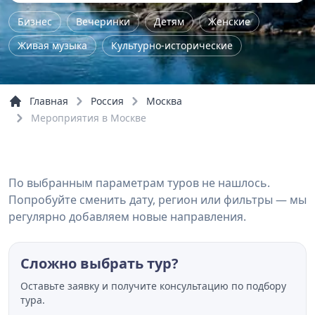
Бизнес
Вечеринки
Детям
Женские
Живая музыка
Культурно-исторические
Лекция
Мастер-класс
Нетворкинг
Поэтический вечер
Семейные
Семинар
Главная
Россия
Москва
Спектакли
Фестивали
Школьные
Шоу
Мероприятия в Москве
Речные прогулки
По выбранным параметрам туров не нашлось.
Попробуйте сменить дату, регион или фильтры — мы
регулярно добавляем новые направления.
Сложно выбрать тур?
Оставьте заявку и получите консультацию по подбору
тура.