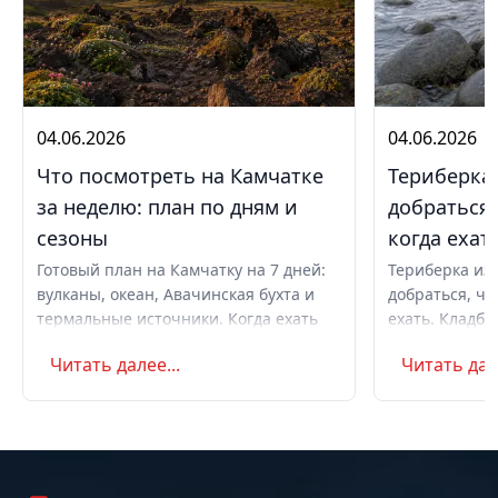
04.06.2026
04.06.2026
Что посмотреть на Камчатке
Териберка 
за неделю: план по дням и
добраться,
сезоны
когда ехат
Готовый план на Камчатку на 7 дней:
Териберка из 
вулканы, океан, Авачинская бухта и
добраться, чт
термальные источники. Когда ехать
ехать. Кладби
летом и в августе, бюджет,
океану, север
Читать далее...
Читать дале
самостоятельно или с туром.
Маршрут на д
Советы по пое