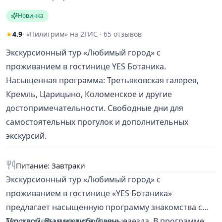
Новинка
★
4.9
· «Пилигрим» на 2ГИС · 65 отзывов
Экскурсионный тур «Любимый город» с
проживанием в гостинице YES Ботаника.
Насыщенная программа: Третьяковская галерея,
Кремль, Царицыно, Коломенское и другие
достопримечательности. Свободные дни для
самостоятельных прогулок и дополнительных
экскурсий.
Питание: Завтраки
Экскурсионный тур «Любимый город» с
проживанием в гостинице «YES Ботаника»
предлагает насыщенную программу знакомства с
Москвой. Вы посетите главные
Тур рассчитан на любой день заезда. В программе