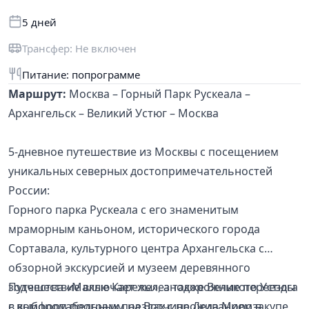
5 дней
Трансфер: Не включен
Питание: попрограмме
Маршрут:
Москва – Горный Парк Рускеала –
Архангельск – Великий Устюг – Москва
5-дневное путешествие из Москвы с посещением
уникальных северных достопримечательностей
России:
Горного парка Рускеала с его знаменитым
мраморным каньоном, исторического города
Сортавала, культурного центра Архангельска с
обзорной экскурсией и музеем деревянного
зодчества «Малые Карелы», а также Великого Устюга
Путешествие включает железнодорожные переезды
с выбором программ на Вотчине Деда Мороза.
в комфортабельных поездах с проживанием в купе