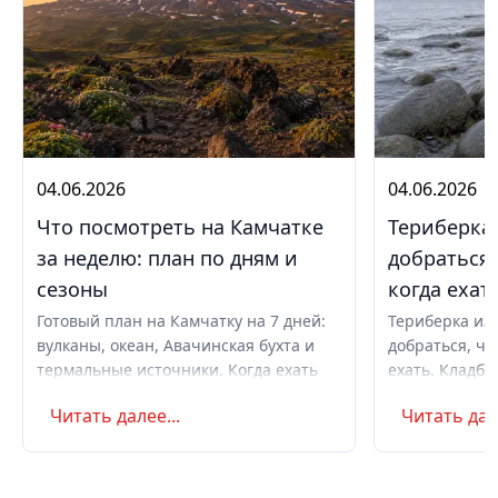
04.06.2026
04.06.2026
Что посмотреть на Камчатке
Териберка 
за неделю: план по дням и
добраться,
сезоны
когда ехат
Готовый план на Камчатку на 7 дней:
Териберка из 
вулканы, океан, Авачинская бухта и
добраться, чт
термальные источники. Когда ехать
ехать. Кладби
летом и в августе, бюджет,
океану, север
Читать далее...
Читать дале
самостоятельно или с туром.
Маршрут на д
Советы по пое