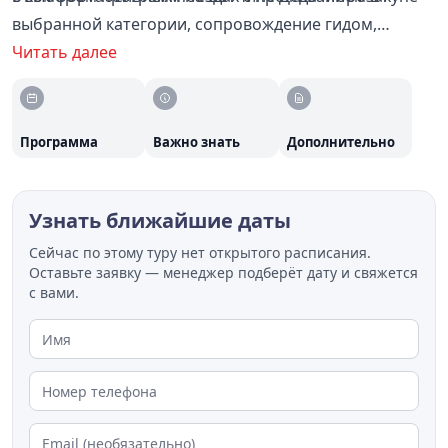
выбранной категории, сопровождение гидом,
транспортно-экскурсионное обслуживание, входные
Читать далее
билеты и питание по программе. Тур рассчитан на
новогодний период, с акцентом на северную
культуру и традиции, красивую природу и
Программа
Важно знать
Дополнительно
праздничную атмосферу.
Узнать ближайшие даты
Сейчас по этому туру нет открытого расписания.
Оставьте заявку — менеджер подберёт дату и свяжется
с вами.