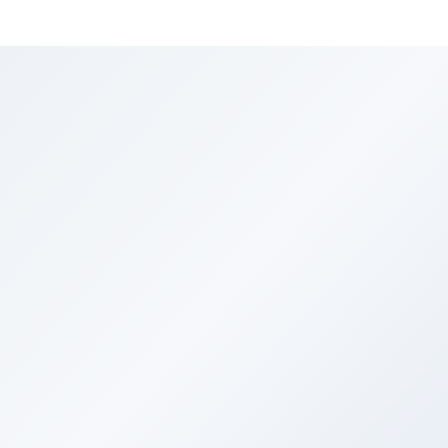
Железнодорожные
Туры на
Новый год
и
Рождество
3+